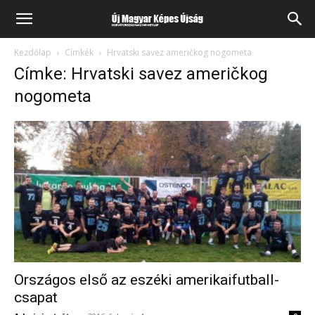
Kezdőlap
Címkék
Hrvatski savez američkog nogometa
Címke: Hrvatski savez američkog
nogometa
Országos első az eszéki amerikaifutball-
csapat