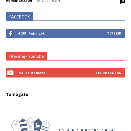
Adminisztrátor
-
2016, február 4.
0
FACEBOOK
4,039
Rajongók
TETSZIK
Drávatáj - Youtube
763
Feliratkozó
FELIRATKOZÁS
Támogató: