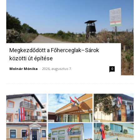
Megkezdődött a Főherceglak–Sárok
közötti út építése
Molnár Mónika
-
2026, augusztus 7.
0