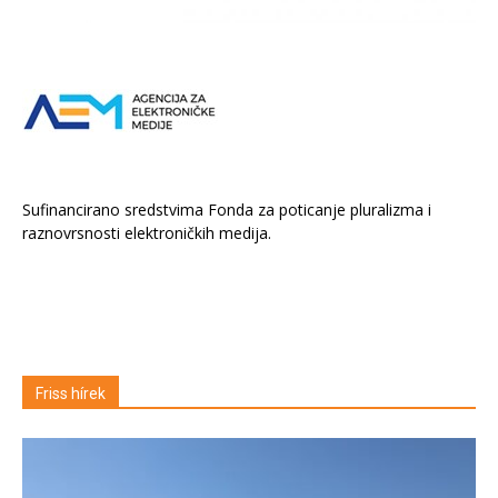
Sufinancirano sredstvima Fonda za poticanje pluralizma i
raznovrsnosti elektroničkih medija.
Friss hírek