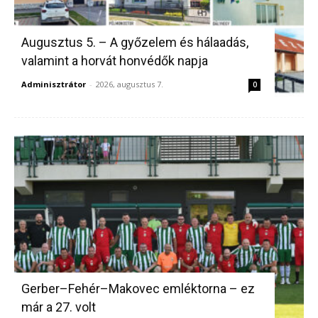
Augusztus 5. – A győzelem és hálaadás,
valamint a horvát honvédők napja
Adminisztrátor
-
2026, augusztus 7.
0
Gerber–Fehér–Makovec emléktorna – ez
már a 27. volt