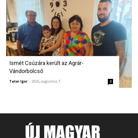
Ismét Csúzára került az Agrár-
Vándorbölcső
Tatai Igor
-
2026, augusztus 7.
0