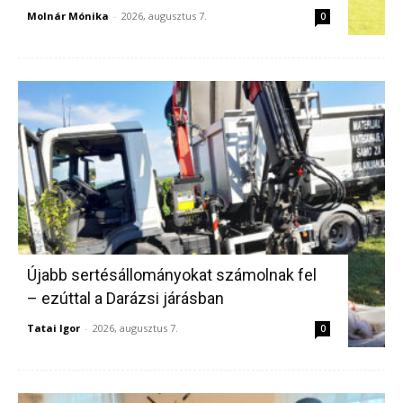
Molnár Mónika
-
2026, augusztus 7.
0
Újabb sertésállományokat számolnak fel
– ezúttal a Darázsi járásban
Tatai Igor
-
2026, augusztus 7.
0