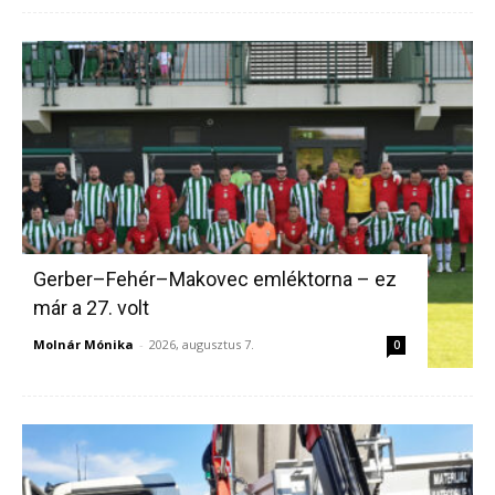
Gerber–Fehér–Makovec emléktorna – ez
már a 27. volt
Molnár Mónika
-
2026, augusztus 7.
0