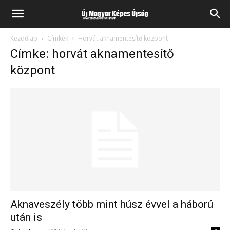
Kezdőlap
Címkék
Horvát aknamentesítő központ
Címke: horvát aknamentesítő
központ
Aknaveszély több mint húsz évvel a háború
után is