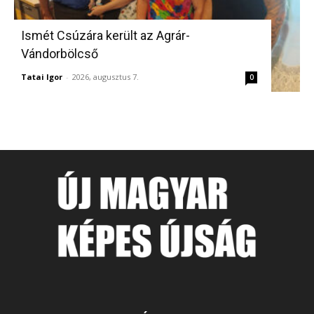
Ismét Csúzára került az Agrár-
Vándorbölcső
Tatai Igor
-
2026, augusztus 7.
0