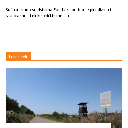
Sufinancirano sredstvima Fonda za poticanje pluralizma i
raznovrsnosti elektroničkih medija.
Friss hírek