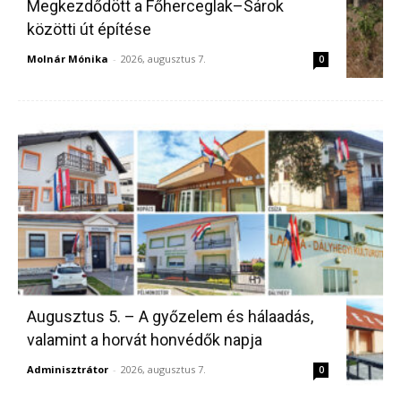
Megkezdődött a Főherceglak–Sárok
közötti út építése
Molnár Mónika
-
2026, augusztus 7.
0
Augusztus 5. – A győzelem és hálaadás,
valamint a horvát honvédők napja
Adminisztrátor
-
2026, augusztus 7.
0