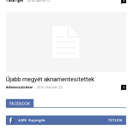
Tatai Igor
-
2018, április 12.
0
Újabb megyét aknamentesítettek
Adminisztrátor
-
2016, február 25.
0
FACEBOOK
4,039
Rajongók
TETSZIK