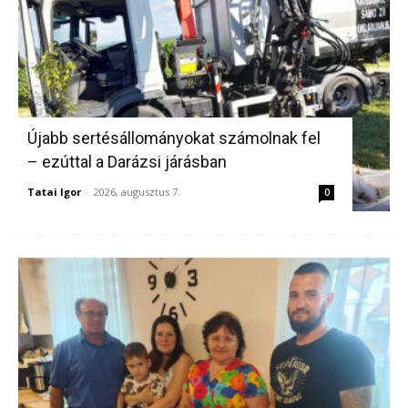
Újabb sertésállományokat számolnak fel
– ezúttal a Darázsi járásban
Tatai Igor
-
2026, augusztus 7.
0