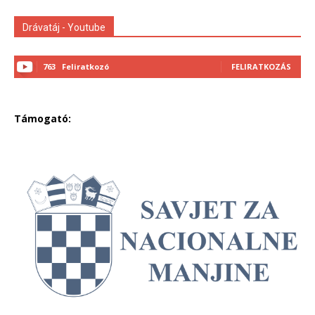
Drávatáj - Youtube
763
Feliratkozó
FELIRATKOZÁS
Támogató: