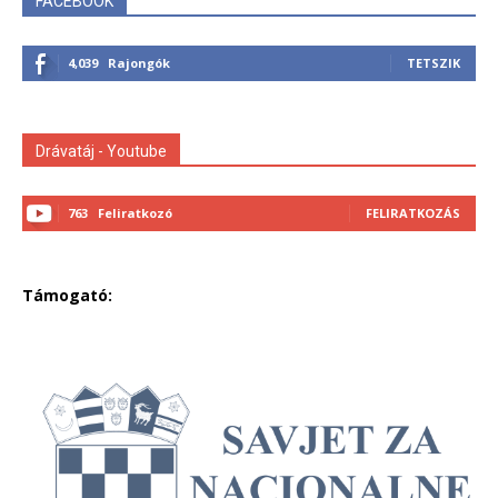
FACEBOOK
4,039
Rajongók
TETSZIK
Drávatáj - Youtube
763
Feliratkozó
FELIRATKOZÁS
Támogató: