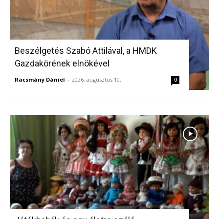
Beszélgetés Szabó Attilával, a HMDK
Gazdakörének elnökével
Racsmány Dániel
-
2026, augusztus 10.
0