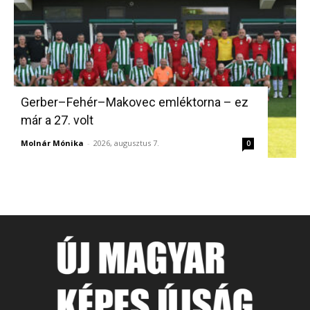
Gerber–Fehér–Makovec emléktorna – ez
már a 27. volt
Molnár Mónika
-
2026, augusztus 7.
0