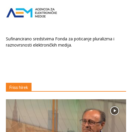
Sufinancirano sredstvima Fonda za poticanje pluralizma i
raznovrsnosti elektroničkih medija.
Friss hírek