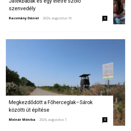
Játékbabák és egy életre szóló
szenvedély
Racsmány Dániel
-
2026, augusztus 10.
0
Megkezdődött a Főherceglak–Sárok
közötti út építése
Molnár Mónika
-
2026, augusztus 7.
0