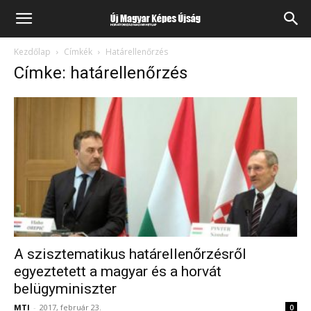
Kezdőlap
Címkék
Határellenőrzés
Címke: határellenőrzés
A szisztematikus határellenőrzésről
egyeztetett a magyar és a horvát
belügyminiszter
MTI
-
2017, február 23.
0