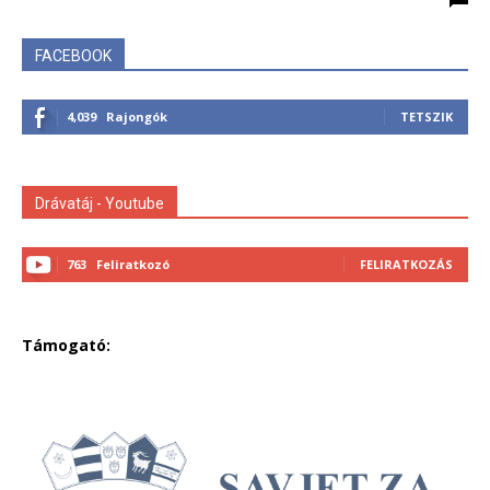
FACEBOOK
4,039
Rajongók
TETSZIK
Drávatáj - Youtube
763
Feliratkozó
FELIRATKOZÁS
Támogató: