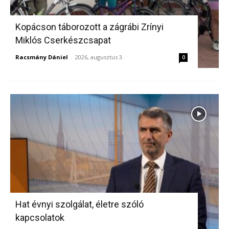
Kopácson táborozott a zágrábi Zrínyi
Miklós Cserkészcsapat
Racsmány Dániel
-
2026, augusztus 3.
0
Hat évnyi szolgálat, életre szóló
kapcsolatok