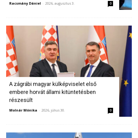
Racsmány Dániel
-
2026, augusztus 3.
0
A zágrábi magyar külképviselet első
embere horvát állami kitüntetésben
részesült
Molnár Mónika
-
2026, július 30.
0