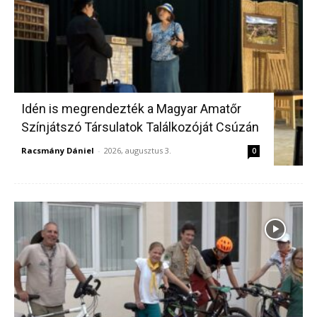
Idén is megrendezték a Magyar Amatőr
Színjátszó Társulatok Találkozóját Csúzán
Racsmány Dániel
-
2026, augusztus 3.
0