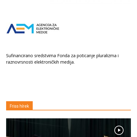
Sufinancirano sredstvima Fonda za poticanje pluralizma i
raznovrsnosti elektroničkih medija.
Friss hírek