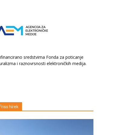
financirano sredstvima Fonda za poticanje
uralizma i raznovrsnosti elektroničkih medija.
Friss hírek