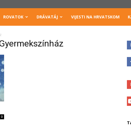
ROVATOK
DRÁVATÁJ
VIJESTI NA HRVATSKOM
K
z
 Gyermekszínház
0
T