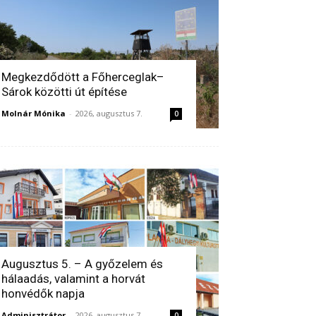
Megkezdődött a Főherceglak–
Sárok közötti út építése
Molnár Mónika
-
2026, augusztus 7.
0
Augusztus 5. – A győzelem és
hálaadás, valamint a horvát
honvédők napja
Adminisztrátor
-
2026, augusztus 7.
0