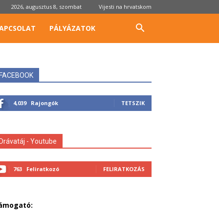
2026, augusztus 8, szombat
Vijesti na hrvatskom
APCSOLAT
PÁLYÁZATOK
FACEBOOK
4,039
Rajongók
TETSZIK
Drávatáj - Youtube
763
Feliratkozó
FELIRATKOZÁS
ámogató: