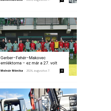
Gerber–Fehér–Makovec
emléktorna – ez már a 27. volt
Molnár Mónika
-
2026, augusztus 7.
0