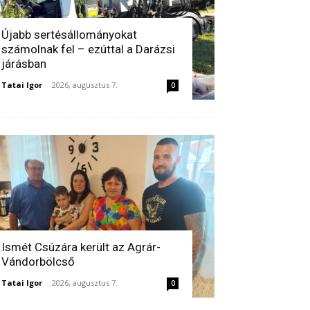
Újabb sertésállományokat
számolnak fel – ezúttal a Darázsi
járásban
Tatai Igor
-
2026, augusztus 7.
0
Ismét Csúzára került az Agrár-
Vándorbölcső
Tatai Igor
-
2026, augusztus 7.
0