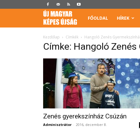
Képes
FŐOLDAL
HÍREK
Újság
Kezdőlap
Címkék
Hangoló Zenés Gyermekszínhá
Címke: Hangoló Zenés
Zenés gyerekszínház Csúzán
Adminisztrátor
-
2016, december 8.