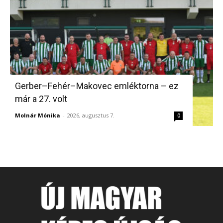
Gerber–Fehér–Makovec emléktorna – ez
már a 27. volt
Molnár Mónika
-
2026, augusztus 7.
0