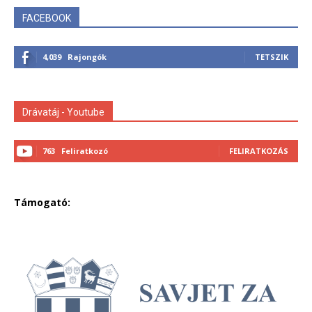
FACEBOOK
4,039
Rajongók
TETSZIK
Drávatáj - Youtube
763
Feliratkozó
FELIRATKOZÁS
Támogató: