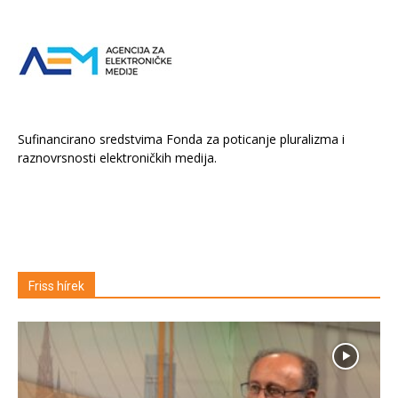
Sufinancirano sredstvima Fonda za poticanje pluralizma i
raznovrsnosti elektroničkih medija.
Friss hírek