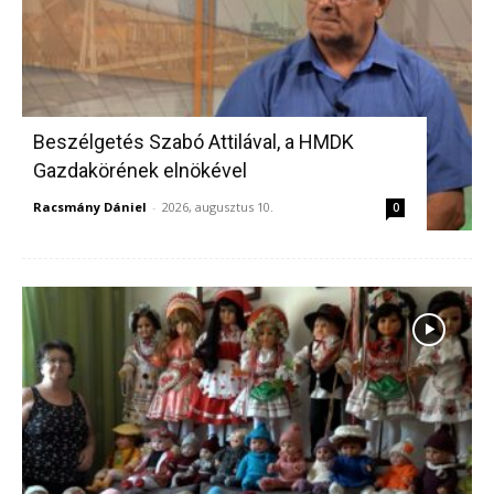
Beszélgetés Szabó Attilával, a HMDK
Gazdakörének elnökével
Racsmány Dániel
-
2026, augusztus 10.
0