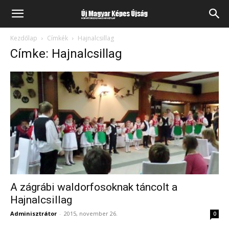
Kezdőlap
Címkék
Hajnalcsillag
Címke: Hajnalcsillag
A zágrábi waldorfosoknak táncolt a
Hajnalcsillag
Adminisztrátor
-
2015, november 26.
0