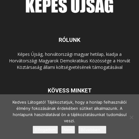
RÓLUNK
Képes Újság, horvátországi magyar hetilap, kiadja a
Horvátországi Magyarok Demokratikus Közössége a Horvát
Köztársaság állami költségvetésének támogatásával
KÖVESS MINKET
Kedves Látogató! Tájékoztatjuk, hogy a honlap felhasználói
élmény fokozásának érdekében sütiket alkalmazunk. A
honlapunk használatával ön a tájékoztatásunkat tudomásul
veszi.
Elfogadom
Nem
Bővebben...
© Copyright - 2022 Minden jog fenntartva.