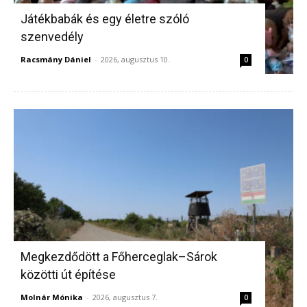
Játékbabák és egy életre szóló
szenvedély
Racsmány Dániel
-
2026, augusztus 10.
0
Megkezdődött a Főherceglak–Sárok
közötti út építése
Molnár Mónika
-
2026, augusztus 7.
0