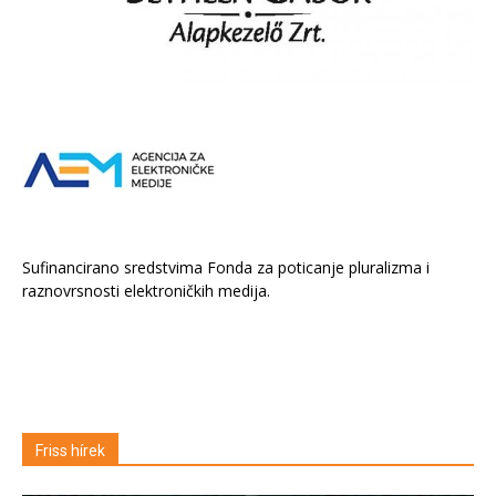
Sufinancirano sredstvima Fonda za poticanje pluralizma i
raznovrsnosti elektroničkih medija.
Friss hírek