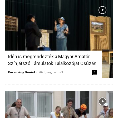
Idén is megrendezték a Magyar Amatőr
Színjátszó Társulatok Találkozóját Csúzán
Racsmány Dániel
-
2026, augusztus 3.
0