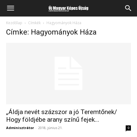
Kezdőlap
Címkék
Hagyományok Háza
Címke: Hagyományok Háza
„Áldja nevét százszor a jó Teremtőnek/
Hogy földjébe arany színű fejek...
Adminisztrátor
-
2018, június 21.
0