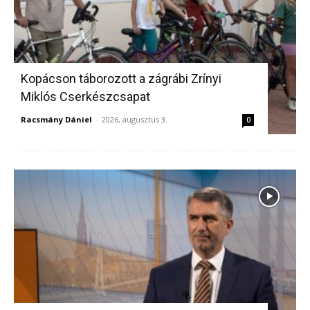
Kopácson táborozott a zágrábi Zrínyi
Miklós Cserkészcsapat
Racsmány Dániel
-
2026, augusztus 3.
0