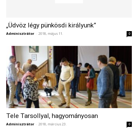
„Üdvöz légy pünkösdi királyunk”
Adminisztrátor
-
2018, május 11.
0
Tele Tarsollyal, hagyományosan
Adminisztrátor
-
2018, március 23.
0