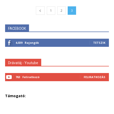
1
2
3
FACEBOOK
4,039
Rajongók
TETSZIK
Drávatáj - Youtube
763
Feliratkozó
FELIRATKOZÁS
Támogató: