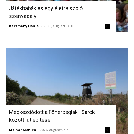
Játékbabák és egy életre szóló
szenvedély
Racsmány Dániel
-
2026, augusztus 10.
0
Megkezdődött a Főherceglak–Sárok
közötti út építése
Molnár Mónika
-
2026, augusztus 7.
0