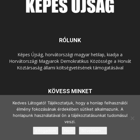
RÓLUNK
Képes Újság, horvátországi magyar hetilap, kiadja a
Horvátországi Magyarok Demokratikus Közössége a Horvát
Köztársaság állami költségvetésének támogatásával
KÖVESS MINKET
Kedves Látogató! Tájékoztatjuk, hogy a honlap felhasználói
élmény fokozásának érdekében sütiket alkalmazunk. A
honlapunk használatával ön a tájékoztatásunkat tudomásul
veszi.
Elfogadom
Nem
Bővebben...
© Copyright - 2022 Minden jog fenntartva.