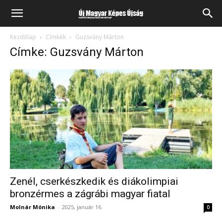
Kezdőlap
Címkék
Guzsvány Márton
Címke: Guzsvány Márton
Zenél, cserkészkedik és diákolimpiai
bronzérmes a zágrábi magyar fiatal
Molnár Mónika
-
2025, január 16.
0