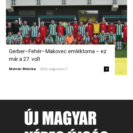
Gerber–Fehér–Makovec emléktorna – ez
már a 27. volt
Molnár Mónika
-
2026, augusztus 7.
0