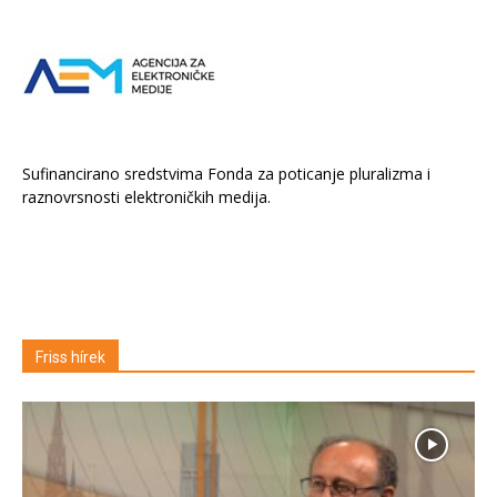
Sufinancirano sredstvima Fonda za poticanje pluralizma i
raznovrsnosti elektroničkih medija.
Friss hírek