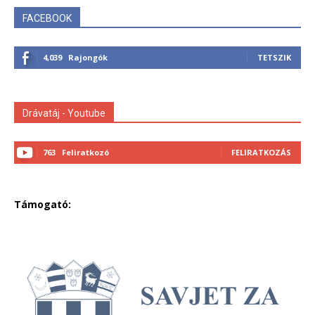
FACEBOOK
4,039
Rajongók
TETSZIK
Drávatáj - Youtube
763
Feliratkozó
FELIRATKOZÁS
Támogató: