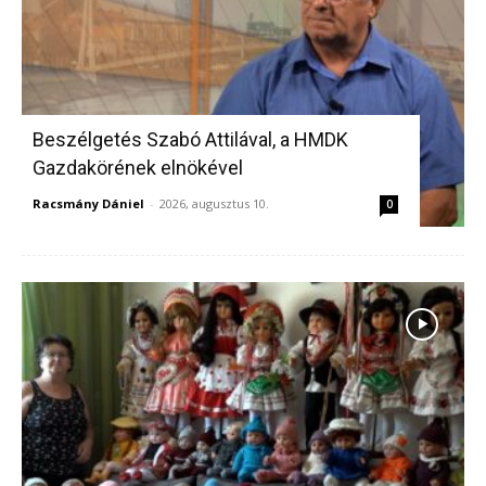
Beszélgetés Szabó Attilával, a HMDK
Gazdakörének elnökével
Racsmány Dániel
-
2026, augusztus 10.
0