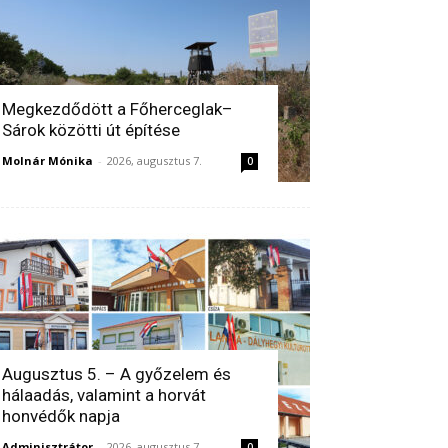
Megkezdődött a Főherceglak–
Sárok közötti út építése
Molnár Mónika
-
2026, augusztus 7.
0
Augusztus 5. – A győzelem és
hálaadás, valamint a horvát
honvédők napja
Adminisztrátor
-
2026, augusztus 7.
0