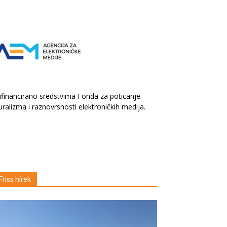
financirano sredstvima Fonda za poticanje
uralizma i raznovrsnosti elektroničkih medija.
Friss hírek