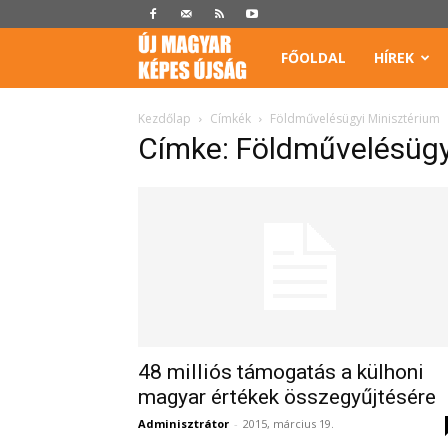
Képes
FŐOLDAL
HÍREK
Újság
Kezdőlap
Címkék
Földművelésügyi Minisztérium
Címke: Földművelésügy
48 milliós támogatás a külhoni
magyar értékek összegyűjtésére
Adminisztrátor
-
2015, március 19.