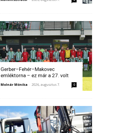
Gerber–Fehér–Makovec
emléktorna – ez már a 27. volt
Molnár Mónika
-
2026, augusztus 7.
0