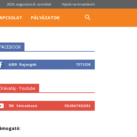
2026, augusztus 8, szombat
Vijesti na hrvatskom
APCSOLAT
PÁLYÁZATOK
FACEBOOK
4,039
Rajongók
TETSZIK
Drávatáj - Youtube
763
Feliratkozó
FELIRATKOZÁS
ámogató: