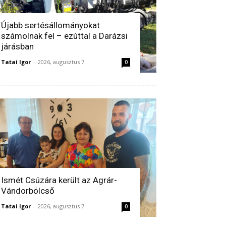
Újabb sertésállományokat
számolnak fel – ezúttal a Darázsi
járásban
Tatai Igor
-
2026, augusztus 7.
0
Ismét Csúzára került az Agrár-
Vándorbölcső
Tatai Igor
-
2026, augusztus 7.
0