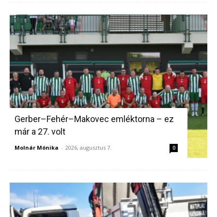
Gerber–Fehér–Makovec emléktorna – ez
már a 27. volt
Molnár Mónika
-
2026, augusztus 7.
0