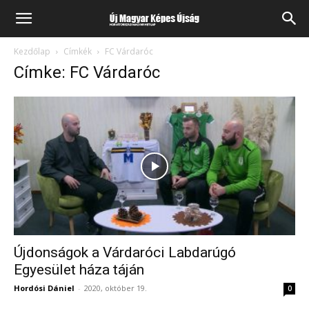
Kezdőlap
Címkék
FC Várdaróc
Címke: FC Várdaróc
Újdonságok a Várdaróci Labdarúgó
Egyesület háza táján
Hordósi Dániel
-
2020, október 19.
0