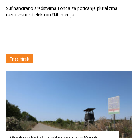
Sufinancirano sredstvima Fonda za poticanje pluralizma i
raznovrsnosti elektroničkih medija.
Friss hírek
Megkezdődött a Főherceglak–Sárok