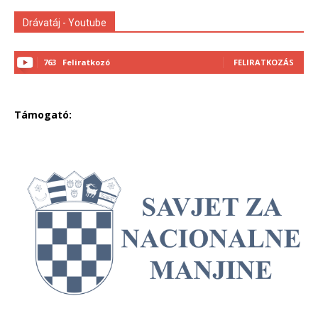
Drávatáj - Youtube
763
Feliratkozó
FELIRATKOZÁS
Támogató: