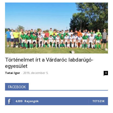
Történelmet írt a Várdaróc labdarúgó-
egyesület
Tatai Igor
-
2019, december 5.
0
FACEBOOK
4,039
Rajongók
TETSZIK