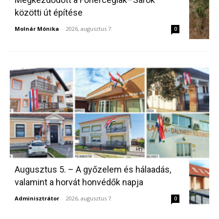
közötti út építése
Molnár Mónika
-
2026, augusztus 7.
0
Augusztus 5. – A győzelem és hálaadás,
valamint a horvát honvédők napja
Adminisztrátor
-
2026, augusztus 7.
0