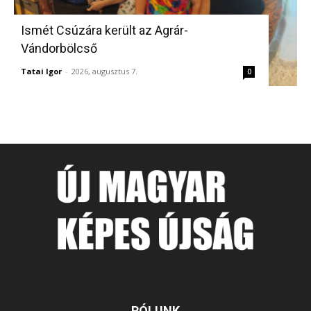
Ismét Csúzára került az Agrár-
Vándorbölcső
Tatai Igor
-
2026, augusztus 7.
0
RÓLUNK