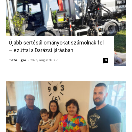
Újabb sertésállományokat számolnak fel
– ezúttal a Darázsi járásban
Tatai Igor
-
2026, augusztus 7.
0