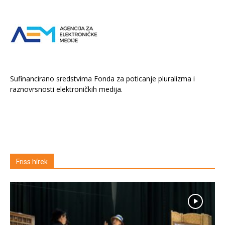
Sufinancirano sredstvima Fonda za poticanje pluralizma i
raznovrsnosti elektroničkih medija.
Friss hírek