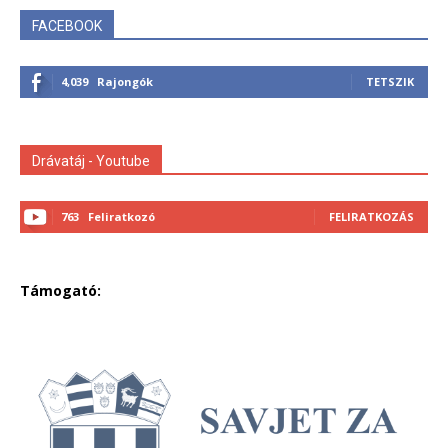
FACEBOOK
4,039
Rajongók
TETSZIK
Drávatáj - Youtube
763
Feliratkozó
FELIRATKOZÁS
Támogató: