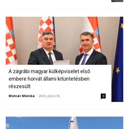
A zágrábi magyar külképviselet első
embere horvát állami kitüntetésben
részesült
Molnár Mónika
-
2026, július 30.
0