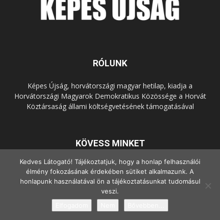
RÓLUNK
Képes Újság, horvátországi magyar hetilap, kiadja a
Horvátországi Magyarok Demokratikus Közössége a Horvát
Köztársaság állami költségvetésének támogatásával
KÖVESS MINKET
Kedves Látogató! Tájékoztatjuk, hogy a honlap felhasználói
élmény fokozásának érdekében sütiket alkalmazunk. A
honlapunk használatával ön a tájékoztatásunkat tudomásul
veszi.
Elfogadom
Nem
Bővebben...
© Copyright - 2022 Minden jog fenntartva.