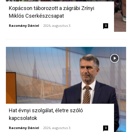
Kopácson táborozott a zágrábi Zrínyi
Miklós Cserkészcsapat
Racsmány Dániel
-
2026, augusztus 3.
0
Hat évnyi szolgálat, életre szóló
kapcsolatok
Racsmány Dániel
-
2026, augusztus 3.
0