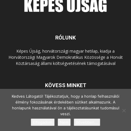
RÓLUNK
Képes Újság, horvátországi magyar hetilap, kiadja a
Horvátországi Magyarok Demokratikus Közössége a Horvát
Köztársaság állami költségvetésének támogatásával
KÖVESS MINKET
Kedves Látogató! Tájékoztatjuk, hogy a honlap felhasználói
élmény fokozásának érdekében sütiket alkalmazunk. A
honlapunk használatával ön a tájékoztatásunkat tudomásul
veszi.
Elfogadom
Nem
Bővebben...
© Copyright - 2022 Minden jog fenntartva.