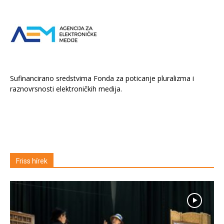
Sufinancirano sredstvima Fonda za poticanje pluralizma i
raznovrsnosti elektroničkih medija.
Friss hírek