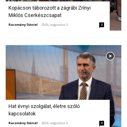
Kopácson táborozott a zágrábi Zrínyi
Miklós Cserkészcsapat
Racsmány Dániel
-
2026, augusztus 3.
0
Hat évnyi szolgálat, életre szóló
kapcsolatok
Racsmány Dániel
-
2026, augusztus 3.
0