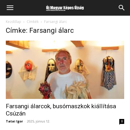
Kezdőlap
Címkék
Farsangi álarc
Címke: Farsangi álarc
Farsangi álarcok, busómaszkok kiállítása
Csúzán
Tatai Igor
-
2025, június 12.
0