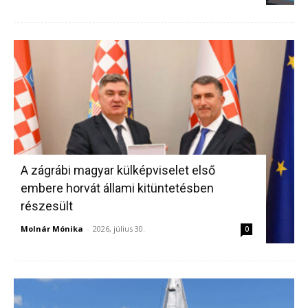
A zágrábi magyar külképviselet első
embere horvát állami kitüntetésben
részesült
Molnár Mónika
-
2026, július 30.
0