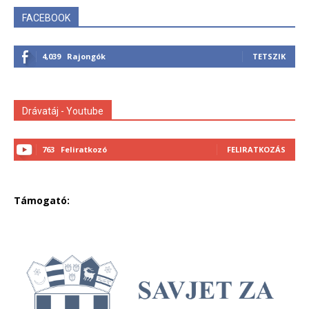
FACEBOOK
4,039
Rajongók
TETSZIK
Drávatáj - Youtube
763
Feliratkozó
FELIRATKOZÁS
Támogató: