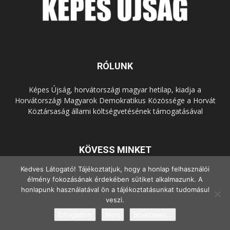
RÓLUNK
Képes Újság, horvátországi magyar hetilap, kiadja a
Horvátországi Magyarok Demokratikus Közössége a Horvát
Köztársaság állami költségvetésének támogatásával
KÖVESS MINKET
Kedves Látogató! Tájékoztatjuk, hogy a honlap felhasználói
élmény fokozásának érdekében sütiket alkalmazunk. A
honlapunk használatával ön a tájékoztatásunkat tudomásul
veszi.
Elfogadom
Nem
Bővebben...
© Copyright - 2022 Minden jog fenntartva.