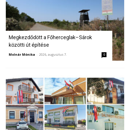
Megkezdődött a Főherceglak–Sárok
közötti út építése
Molnár Mónika
-
2026, augusztus 7.
0