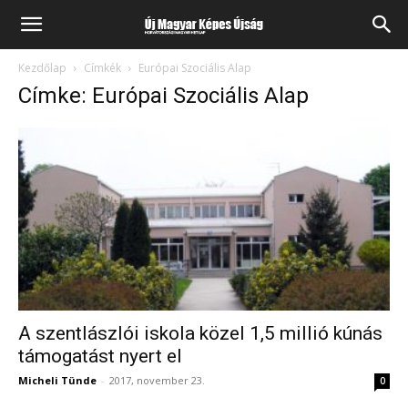
Kezdőlap
Címkék
Európai Szociális Alap
Címke: Európai Szociális Alap
A szentlászlói iskola közel 1,5 millió kúnás
támogatást nyert el
Micheli Tünde
-
2017, november 23.
0