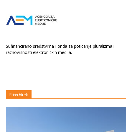
Sufinancirano sredstvima Fonda za poticanje pluralizma i
raznovrsnosti elektroničkih medija.
Friss hírek