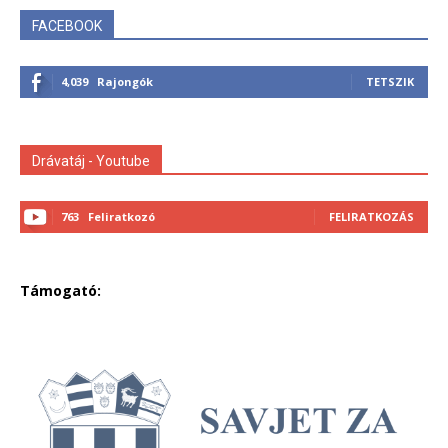
FACEBOOK
4,039
Rajongók
TETSZIK
Drávatáj - Youtube
763
Feliratkozó
FELIRATKOZÁS
Támogató: