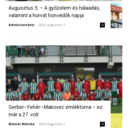
Augusztus 5. – A győzelem és hálaadás,
valamint a horvát honvédők napja
Adminisztrátor
-
2026, augusztus 7.
0
Gerber–Fehér–Makovec emléktorna – ez
már a 27. volt
Molnár Mónika
-
2026, augusztus 7.
0