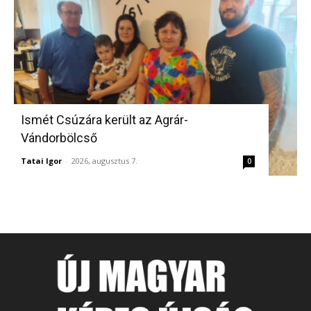
Ismét Csúzára került az Agrár-
Vándorbölcső
Tatai Igor
-
2026, augusztus 7.
0