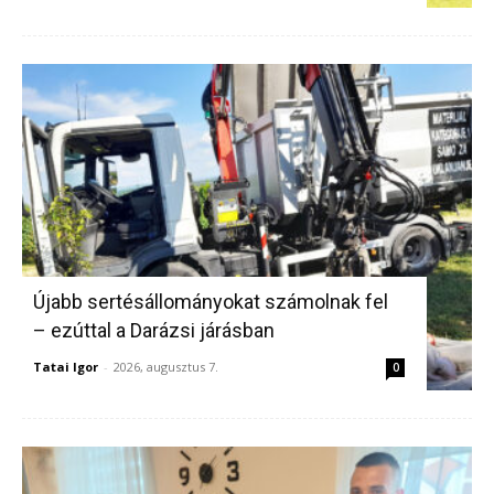
Újabb sertésállományokat számolnak fel
– ezúttal a Darázsi járásban
Tatai Igor
-
2026, augusztus 7.
0