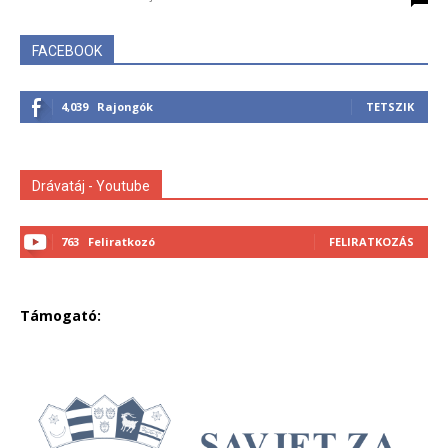
FACEBOOK
4,039
Rajongók
TETSZIK
Drávatáj - Youtube
763
Feliratkozó
FELIRATKOZÁS
Támogató: