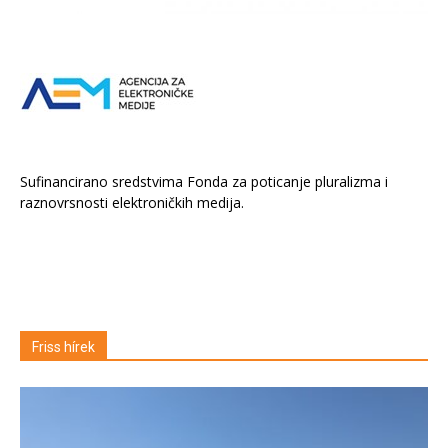
Sufinancirano sredstvima Fonda za poticanje pluralizma i
raznovrsnosti elektroničkih medija.
Friss hírek