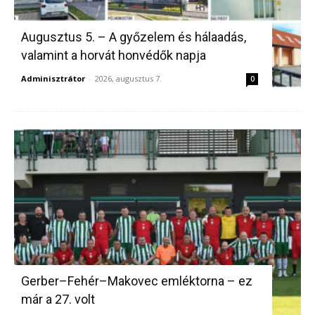
Augusztus 5. – A győzelem és hálaadás,
valamint a horvát honvédők napja
Adminisztrátor
-
2026, augusztus 7.
0
Gerber–Fehér–Makovec emléktorna – ez
már a 27. volt