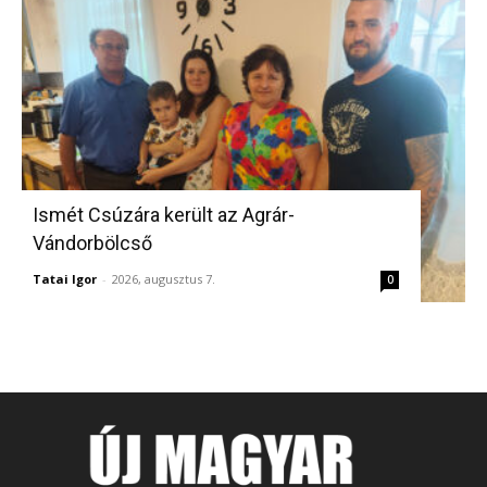
Ismét Csúzára került az Agrár-
Vándorbölcső
Tatai Igor
-
2026, augusztus 7.
0