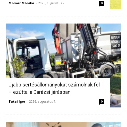
Molnár Mónika
-
2026, augusztus 7.
0
Újabb sertésállományokat számolnak fel
– ezúttal a Darázsi járásban
Tatai Igor
-
2026, augusztus 7.
0