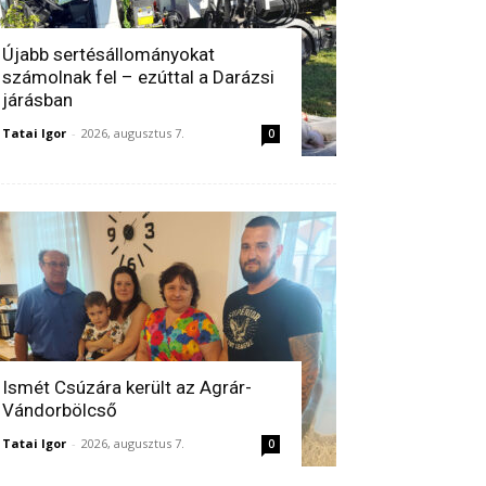
Újabb sertésállományokat
számolnak fel – ezúttal a Darázsi
járásban
Tatai Igor
-
2026, augusztus 7.
0
Ismét Csúzára került az Agrár-
Vándorbölcső
Tatai Igor
-
2026, augusztus 7.
0