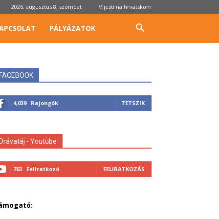
2026, augusztus 8, szombat
Vijesti na hrvatskom
APCSOLAT
PÁLYÁZATOK
FACEBOOK
4,039
Rajongók
TETSZIK
Drávatáj - Youtube
763
Feliratkozó
FELIRATKOZÁS
ámogató: