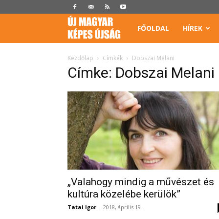
Képes
FŐOLDAL
HÍREK
Újság
Kezdőlap
Címkék
Dobszai Melani
Címke: Dobszai Melani
„Valahogy mindig a művészet és
kultúra közelébe kerülök”
Tatai Igor
-
2018, április 19.