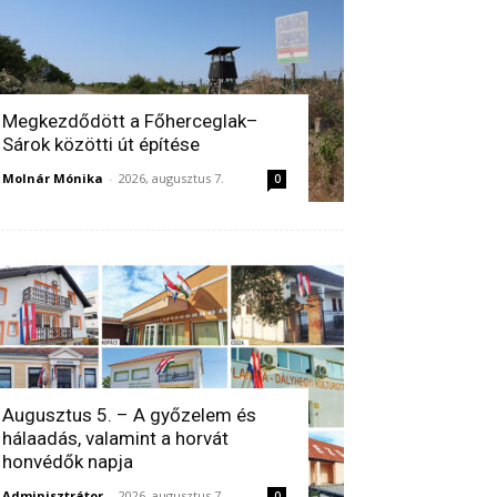
Megkezdődött a Főherceglak–
Sárok közötti út építése
Molnár Mónika
-
2026, augusztus 7.
0
Augusztus 5. – A győzelem és
hálaadás, valamint a horvát
honvédők napja
Adminisztrátor
-
2026, augusztus 7.
0