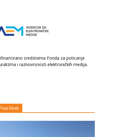
financirano sredstvima Fonda za poticanje
uralizma i raznovrsnosti elektroničkih medija.
Friss hírek