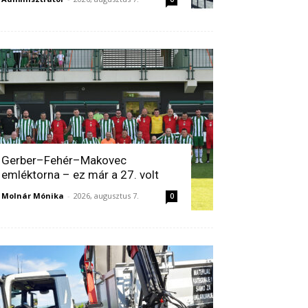
Gerber–Fehér–Makovec
emléktorna – ez már a 27. volt
Molnár Mónika
-
2026, augusztus 7.
0