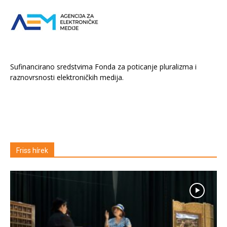
Sufinancirano sredstvima Fonda za poticanje pluralizma i
raznovrsnosti elektroničkih medija.
Friss hírek