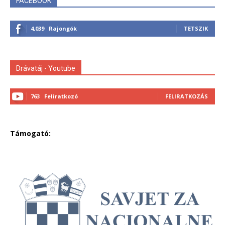
FACEBOOK
4,039
Rajongók
TETSZIK
Drávatáj - Youtube
763
Feliratkozó
FELIRATKOZÁS
Támogató: