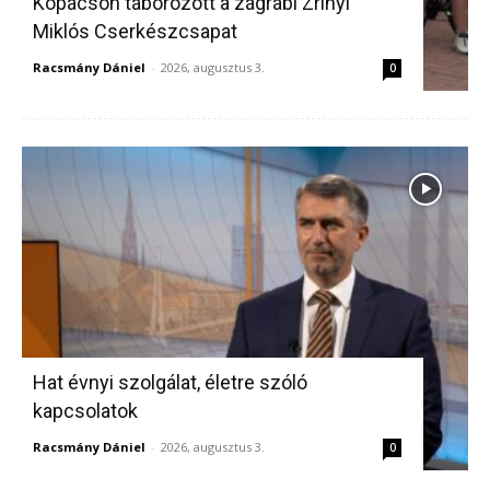
Kopácson táborozott a zágrábi Zrínyi
Miklós Cserkészcsapat
Racsmány Dániel
-
2026, augusztus 3.
0
Hat évnyi szolgálat, életre szóló
kapcsolatok
Racsmány Dániel
-
2026, augusztus 3.
0