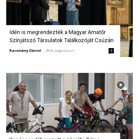
Idén is megrendezték a Magyar Amatőr
Színjátszó Társulatok Találkozóját Csúzán
Racsmány Dániel
-
2026, augusztus 3.
0