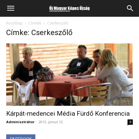
Kezdőlap
Címkék
Cserkeszőlő
Címke: Cserkeszőlő
Kárpát-medencei Média Fürdő Konferencia
Adminisztrátor
-
2012, június 12.
0