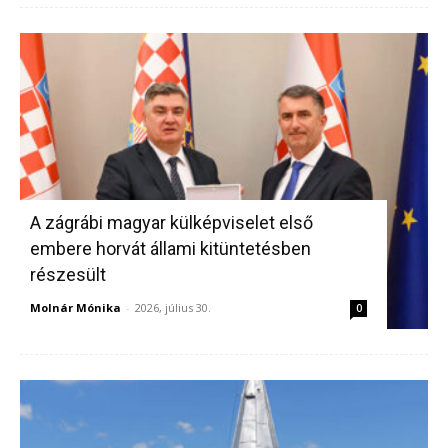
A zágrábi magyar külképviselet első
embere horvát állami kitüntetésben
részesült
Molnár Mónika
-
2026, július 30.
0