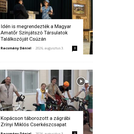
Idén is megrendezték a Magyar
Amatőr Színjátszó Társulatok
Találkozóját Csúzán
Racsmány Dániel
-
2026, augusztus 3.
0
Kopácson táborozott a zágrábi
Zrínyi Miklós Cserkészcsapat
Racsmány Dániel
-
2026, augusztus 3.
0