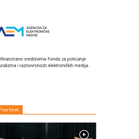
financirano sredstvima Fonda za poticanje
uralizma i raznovrsnosti elektroničkih medija.
Friss hírek