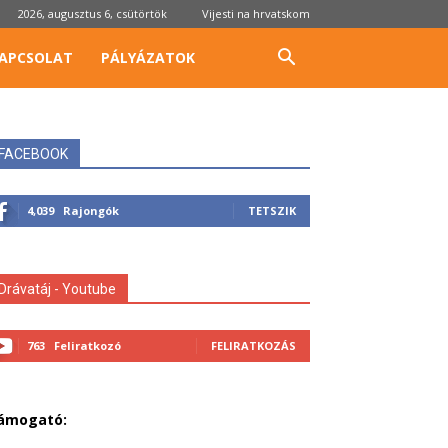
2026, augusztus 6, csütörtök
Vijesti na hrvatskom
APCSOLAT
PÁLYÁZATOK
FACEBOOK
4,039
Rajongók
TETSZIK
Drávatáj - Youtube
763
Feliratkozó
FELIRATKOZÁS
ámogató: