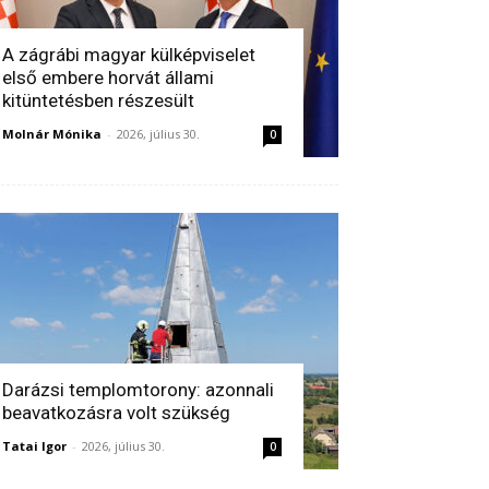
A zágrábi magyar külképviselet
első embere horvát állami
kitüntetésben részesült
Molnár Mónika
-
2026, július 30.
0
Darázsi templomtorony: azonnali
beavatkozásra volt szükség
Tatai Igor
-
2026, július 30.
0