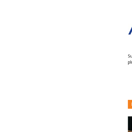
Su
pl