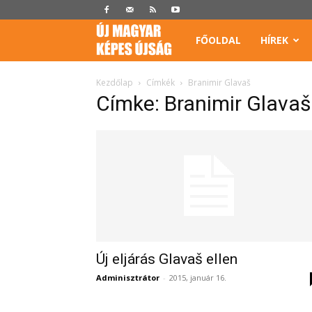
Képes
FŐOLDAL
HÍREK
Újság
Kezdőlap
Címkék
Branimir Glavaš
Címke: Branimir Glavaš
Új eljárás Glavaš ellen
Adminisztrátor
-
2015, január 16.