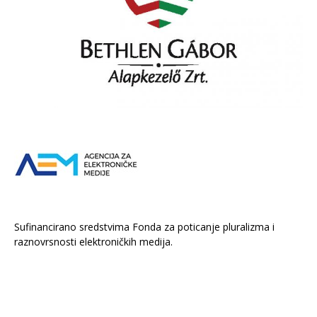
Sufinancirano sredstvima Fonda za poticanje pluralizma i
raznovrsnosti elektroničkih medija.