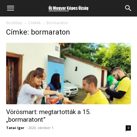
Kezdőlap
Címkék
Bormaraton
Címke: bormaraton
Vörösmart: megtartották a 15.
„bormaratont”
Tatai Igor
-
2020, október 1.
0