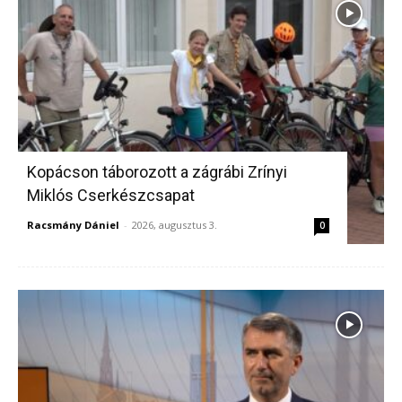
Kopácson táborozott a zágrábi Zrínyi
Miklós Cserkészcsapat
Racsmány Dániel
-
2026, augusztus 3.
0