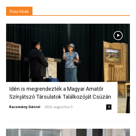
Friss hírek
Idén is megrendezték a Magyar Amatőr
Színjátszó Társulatok Találkozóját Csúzán
Racsmány Dániel
-
2026, augusztus 3.
0