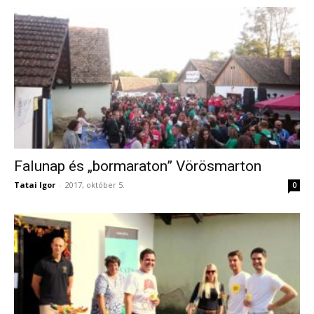
Falunap és „bormaraton” Vörösmarton
Tatai Igor
-
2017, október 5.
0