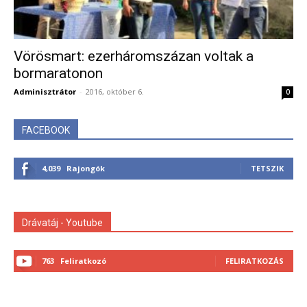
Vörösmart: ezerháromszázan voltak a
bormaratonon
Adminisztrátor
-
2016, október 6.
0
FACEBOOK
4,039
Rajongók
TETSZIK
Drávatáj - Youtube
763
Feliratkozó
FELIRATKOZÁS