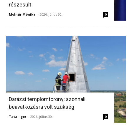
részesült
Molnár Mónika
-
2026, július 30.
0
Darázsi templomtorony: azonnali
beavatkozásra volt szükség
Tatai Igor
-
2026, július 30.
0