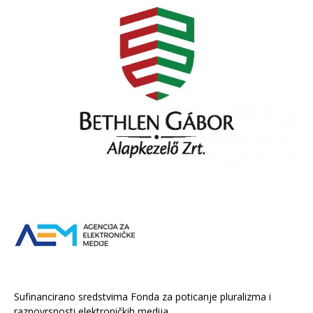
Sufinancirano sredstvima Fonda za poticanje pluralizma i
raznovrsnosti elektroničkih medija.