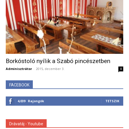
Borkóstoló nyílik a Szabó pincészetben
Adminisztrátor
-
2015, december 3.
0
FACEBOOK
4,039
Rajongók
TETSZIK
Drávatáj - Youtube