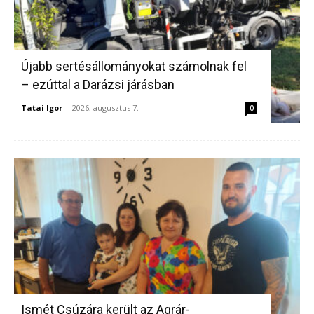
Újabb sertésállományokat számolnak fel
– ezúttal a Darázsi járásban
Tatai Igor
-
2026, augusztus 7.
0
Ismét Csúzára került az Agrár-