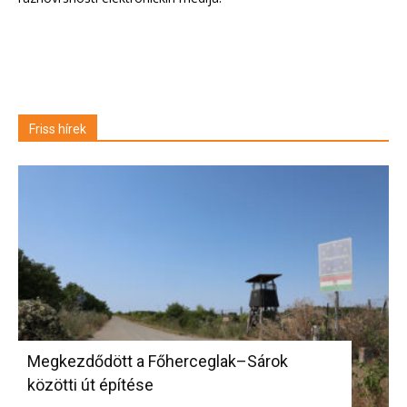
Friss hírek
Megkezdődött a Főherceglak–Sárok
közötti út építése