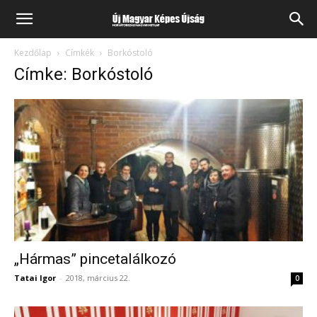
Kezdőlap
Címkék
Borkóstoló
Címke: Borkóstoló
„Hármas” pincetalálkozó
Tatai Igor
-
2018, március 22.
0