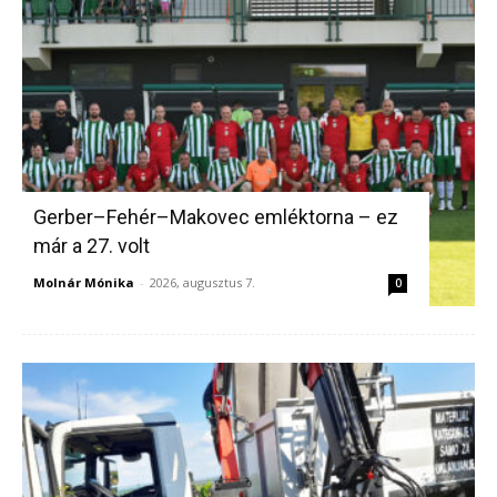
Gerber–Fehér–Makovec emléktorna – ez
már a 27. volt
Molnár Mónika
-
2026, augusztus 7.
0