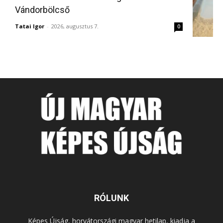
Vándorbölcső
Tatai Igor
-
2026, augusztus 7.
0
RÓLUNK
Képes Újság, horvátországi magyar hetilap, kiadja a