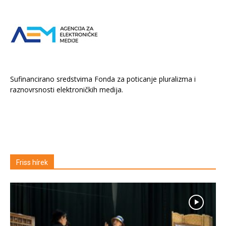
Sufinancirano sredstvima Fonda za poticanje pluralizma i
raznovrsnosti elektroničkih medija.
Friss hírek