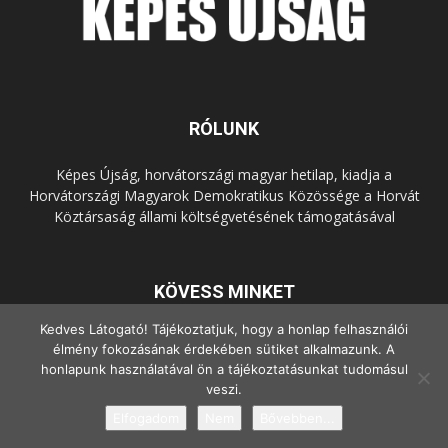
RÓLUNK
Képes Újság, horvátországi magyar hetilap, kiadja a
Horvátországi Magyarok Demokratikus Közössége a Horvát
Köztársaság állami költségvetésének támogatásával
KÖVESS MINKET
Kedves Látogató! Tájékoztatjuk, hogy a honlap felhasználói
élmény fokozásának érdekében sütiket alkalmazunk. A
honlapunk használatával ön a tájékoztatásunkat tudomásul
veszi.
Elfogadom
Nem
Bővebben...
© Copyright - 2022 Minden jog fenntartva.