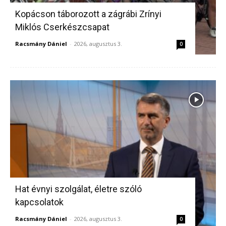
Kopácson táborozott a zágrábi Zrínyi
Miklós Cserkészcsapat
Racsmány Dániel
-
2026, augusztus 3.
0
Hat évnyi szolgálat, életre szóló
kapcsolatok
Racsmány Dániel
-
2026, augusztus 3.
0