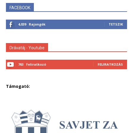
FACEBOOK
4,039
Rajongók
TETSZIK
Drávatáj - Youtube
763
Feliratkozó
FELIRATKOZÁS
Támogató: