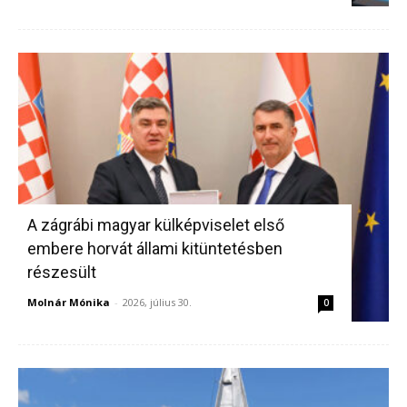
A zágrábi magyar külképviselet első
embere horvát állami kitüntetésben
részesült
Molnár Mónika
-
2026, július 30.
0