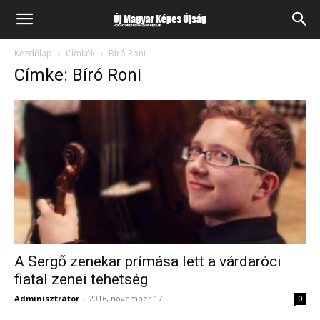
Kezdőlap
Címkék
Bíró Roni
Címke: Bíró Roni
A Sergő zenekar prímása lett a várdaróci
fiatal zenei tehetség
Adminisztrátor
-
2016, november 17.
0