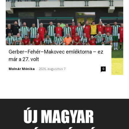
Gerber–Fehér–Makovec emléktorna – ez
már a 27. volt
Molnár Mónika
-
2026, augusztus 7.
0