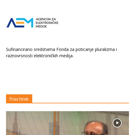
Sufinancirano sredstvima Fonda za poticanje pluralizma i
raznovrsnosti elektroničkih medija.
Friss hírek