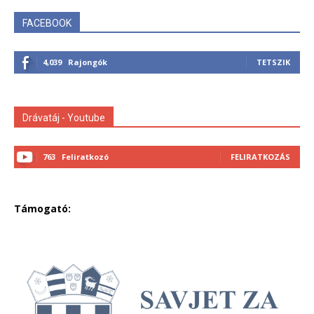
FACEBOOK
4,039
Rajongók
TETSZIK
Drávatáj - Youtube
763
Feliratkozó
FELIRATKOZÁS
Támogató: