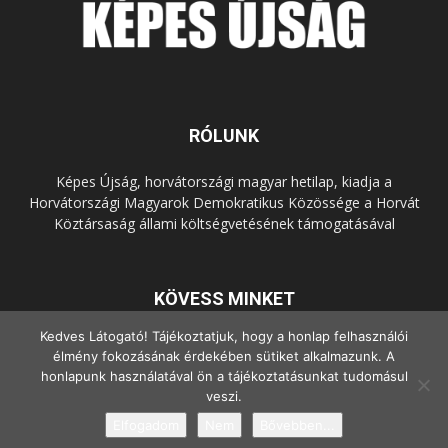
RÓLUNK
Képes Újság, horvátországi magyar hetilap, kiadja a
Horvátországi Magyarok Demokratikus Közössége a Horvát
Köztársaság állami költségvetésének támogatásával
KÖVESS MINKET
Kedves Látogató! Tájékoztatjuk, hogy a honlap felhasználói
élmény fokozásának érdekében sütiket alkalmazunk. A
honlapunk használatával ön a tájékoztatásunkat tudomásul
veszi.
Elfogadom
Nem
Bővebben...
© Copyright - 2022 Minden jog fenntartva.