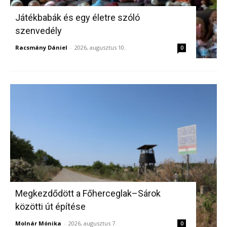
Játékbabák és egy életre szóló
szenvedély
Racsmány Dániel
-
2026, augusztus 10.
0
Megkezdődött a Főherceglak–Sárok
közötti út építése
Molnár Mónika
-
2026, augusztus 7.
0