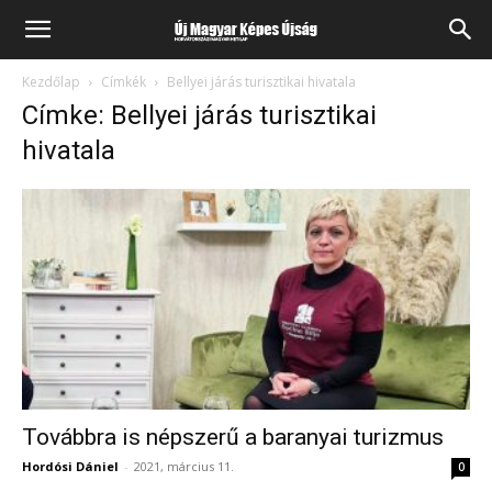
Kezdőlap
Címkék
Bellyei járás turisztikai hivatala
Címke: Bellyei járás turisztikai
hivatala
Továbbra is népszerű a baranyai turizmus
Hordósi Dániel
-
2021, március 11.
0