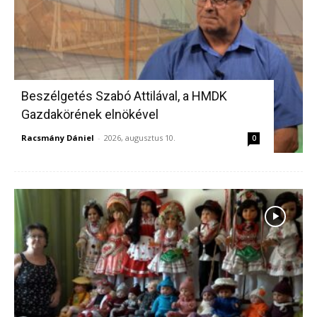
Beszélgetés Szabó Attilával, a HMDK
Gazdakörének elnökével
Racsmány Dániel
-
2026, augusztus 10.
0