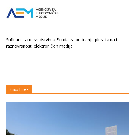
Sufinancirano sredstvima Fonda za poticanje pluralizma i
raznovrsnosti elektroničkih medija.
Friss hírek