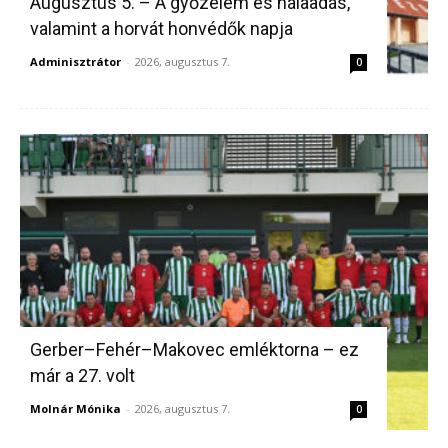
Augusztus 5. – A győzelem és hálaadás,
valamint a horvát honvédők napja
Adminisztrátor
-
2026, augusztus 7.
0
Gerber–Fehér–Makovec emléktorna – ez
már a 27. volt
Molnár Mónika
-
2026, augusztus 7.
0