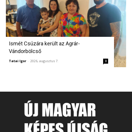
Ismét Csúzára került az Agrár-
Vándorbölcső
Tatai Igor
-
2026, augusztus 7.
0