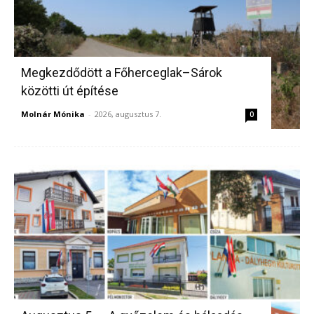
Megkezdődött a Főherceglak–Sárok
közötti út építése
Molnár Mónika
-
2026, augusztus 7.
0