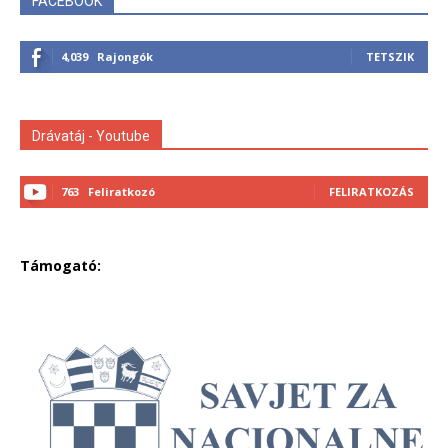
FACEBOOK
4,039
Rajongók
TETSZIK
Drávatáj - Youtube
763
Feliratkozó
FELIRATKOZÁS
Támogató: