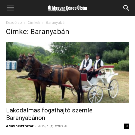
Kezdőlap
Címkék
Baranyabán
Címke: Baranyabán
Lakodalmas fogathajtó szemle
Baranyabánon
Adminisztrátor
-
2015, augusztus 20.
0