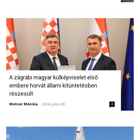
A zágrábi magyar külképviselet első
embere horvát állami kitüntetésben
részesült
Molnár Mónika
-
2026, július 30.
0