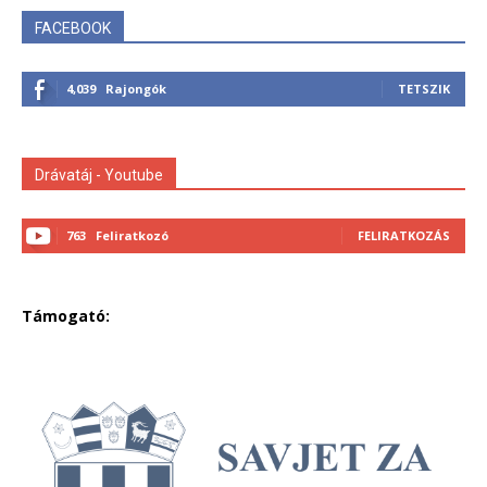
FACEBOOK
4,039
Rajongók
TETSZIK
Drávatáj - Youtube
763
Feliratkozó
FELIRATKOZÁS
Támogató: