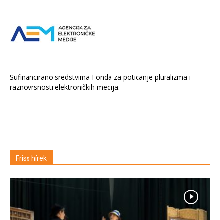
Sufinancirano sredstvima Fonda za poticanje pluralizma i
raznovrsnosti elektroničkih medija.
Friss hírek