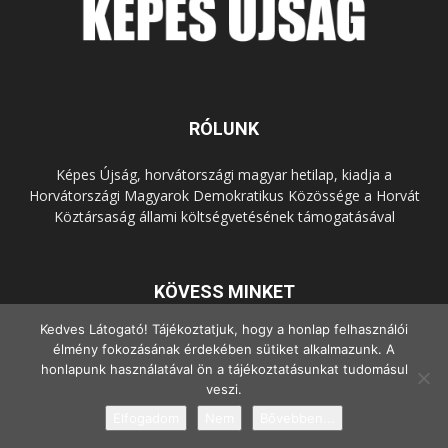
RÓLUNK
Képes Újság, horvátországi magyar hetilap, kiadja a
Horvátországi Magyarok Demokratikus Közössége a Horvát
Köztársaság állami költségvetésének támogatásával
KÖVESS MINKET
Kedves Látogató! Tájékoztatjuk, hogy a honlap felhasználói
élmény fokozásának érdekében sütiket alkalmazunk. A
honlapunk használatával ön a tájékoztatásunkat tudomásul
veszi.
Elfogadom
Nem
Bővebben...
© Copyright - 2022 Minden jog fenntartva.