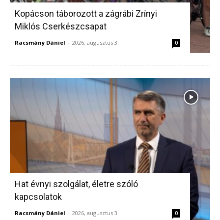
Kopácson táborozott a zágrábi Zrínyi
Miklós Cserkészcsapat
Racsmány Dániel
-
2026, augusztus 3.
0
Hat évnyi szolgálat, életre szóló
kapcsolatok
Racsmány Dániel
-
2026, augusztus 3.
0