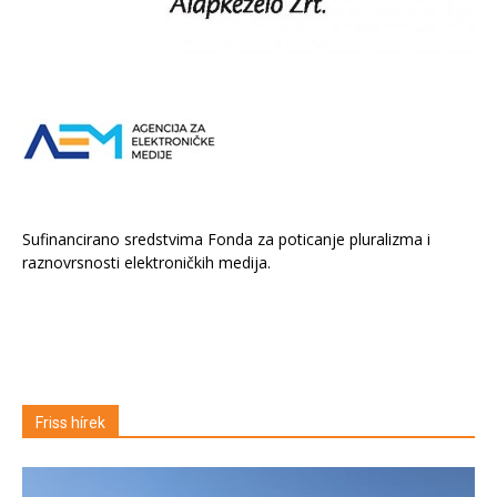
Sufinancirano sredstvima Fonda za poticanje pluralizma i
raznovrsnosti elektroničkih medija.
Friss hírek