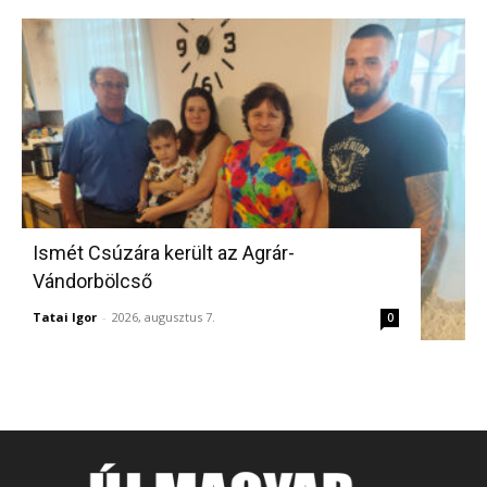
Ismét Csúzára került az Agrár-
Vándorbölcső
Tatai Igor
-
2026, augusztus 7.
0