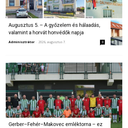
Augusztus 5. – A győzelem és hálaadás,
valamint a horvát honvédők napja
Adminisztrátor
-
2026, augusztus 7.
0
Gerber–Fehér–Makovec emléktorna – ez