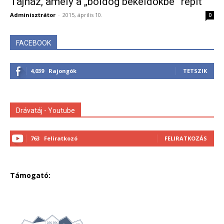
Tájház, amely a „boldog békeidőkbe” repít
Adminisztrátor
-
2015, április 10.
0
FACEBOOK
4,039
Rajongók
TETSZIK
Drávatáj - Youtube
763
Feliratkozó
FELIRATKOZÁS
Támogató: