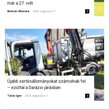
már a 27. volt
Molnár Mónika
-
2026, augusztus 7.
0
Újabb sertésállományokat számolnak fel
– ezúttal a Darázsi járásban
Tatai Igor
-
2026, augusztus 7.
0