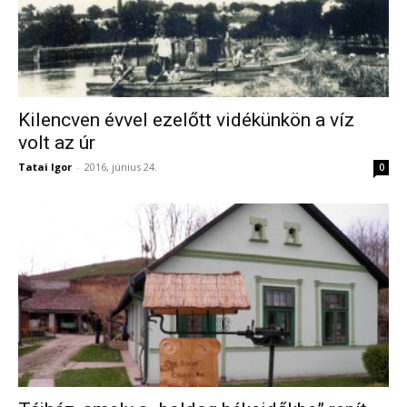
Kilencven évvel ezelőtt vidékünkön a víz
volt az úr
Tatai Igor
-
2016, június 24.
0