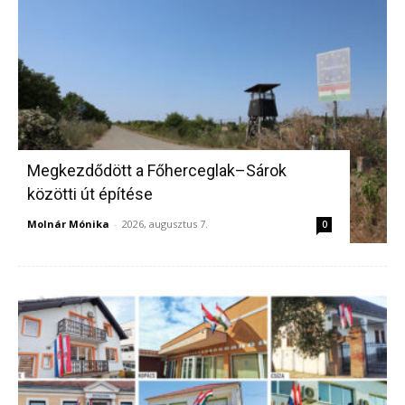
Megkezdődött a Főherceglak–Sárok
közötti út építése
Molnár Mónika
-
2026, augusztus 7.
0