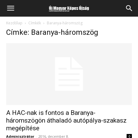
Kezdőlap
Címkék
Baranya-háromszög
Címke: Baranya-háromszög
A HAC-nak is fontos a Baranya-
háromszögön áthaladó autópálya-szakasz
megépítése
Adminisztrátor
-
2016, december 8.
0