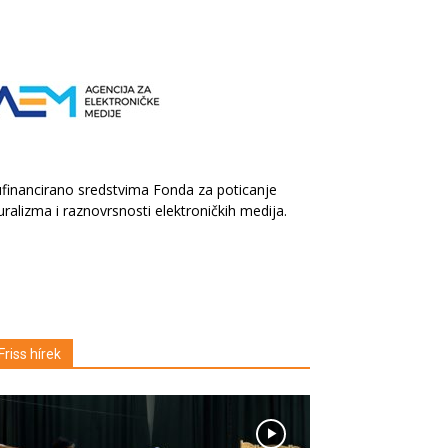
financirano sredstvima Fonda za poticanje
uralizma i raznovrsnosti elektroničkih medija.
Friss hírek