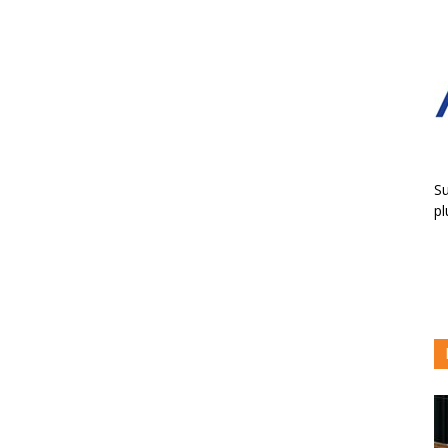
Su
pl