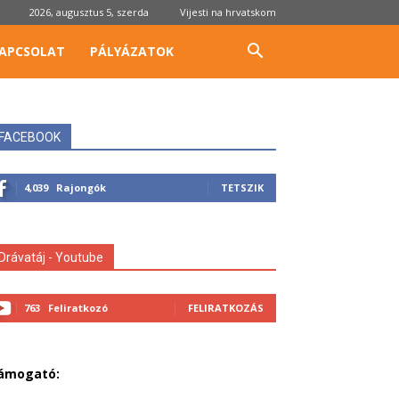
2026, augusztus 5, szerda
Vijesti na hrvatskom
APCSOLAT
PÁLYÁZATOK
FACEBOOK
4,039
Rajongók
TETSZIK
Drávatáj - Youtube
763
Feliratkozó
FELIRATKOZÁS
ámogató: