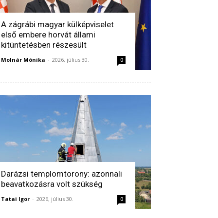
A zágrábi magyar külképviselet
első embere horvát állami
kitüntetésben részesült
Molnár Mónika
-
2026, július 30.
0
Darázsi templomtorony: azonnali
beavatkozásra volt szükség
Tatai Igor
-
2026, július 30.
0