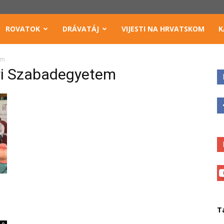
ROVATOK
DRÁVATÁJ
VIJESTI NA HRVATSKOM
K
em
ri Szabadegyetem
T