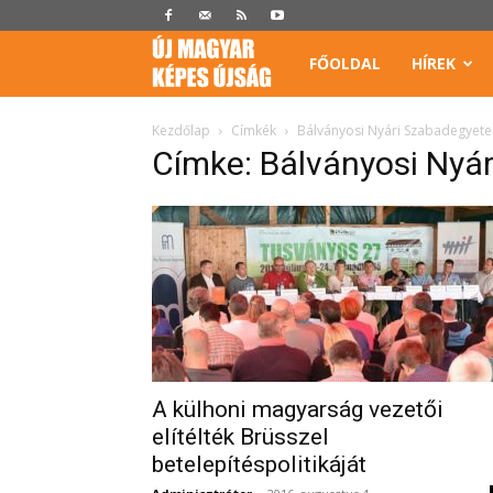
Képes
FŐOLDAL
HÍREK
Újság
Kezdőlap
Címkék
Bálványosi Nyári Szabadegyet
Címke: Bálványosi Nyá
A külhoni magyarság vezetői
elítélték Brüsszel
betelepítéspolitikáját