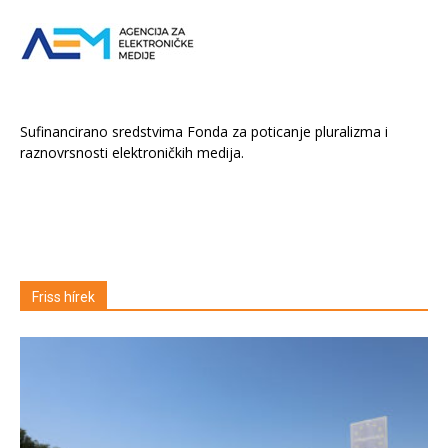
Sufinancirano sredstvima Fonda za poticanje pluralizma i
raznovrsnosti elektroničkih medija.
Friss hírek