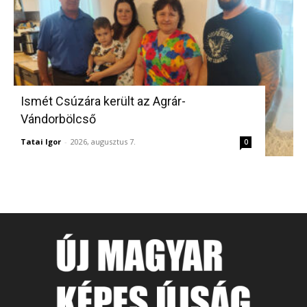
Ismét Csúzára került az Agrár-
Vándorbölcső
Tatai Igor
-
2026, augusztus 7.
0