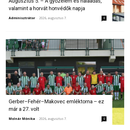
Augusztus 5. – A győzelem és hálaadás,
valamint a horvát honvédők napja
Adminisztrátor
-
2026, augusztus 7.
0
Gerber–Fehér–Makovec emléktorna – ez
már a 27. volt
Molnár Mónika
-
2026, augusztus 7.
0