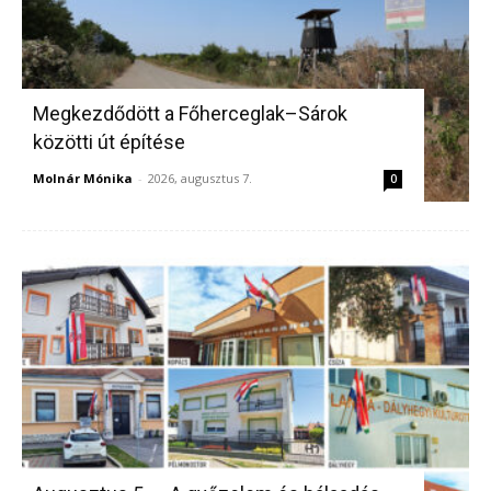
Megkezdődött a Főherceglak–Sárok
közötti út építése
Molnár Mónika
-
2026, augusztus 7.
0