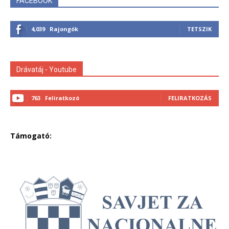
FACEBOOK
4,039
Rajongók
TETSZIK
Drávatáj - Youtube
763
Feliratkozó
FELIRATKOZÁS
Támogató: