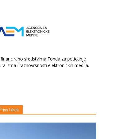
financirano sredstvima Fonda za poticanje
uralizma i raznovrsnosti elektroničkih medija.
Friss hírek