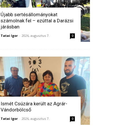
Újabb sertésállományokat
számolnak fel – ezúttal a Darázsi
járásban
Tatai Igor
-
2026, augusztus 7.
0
Ismét Csúzára került az Agrár-
Vándorbölcső
Tatai Igor
-
2026, augusztus 7.
0