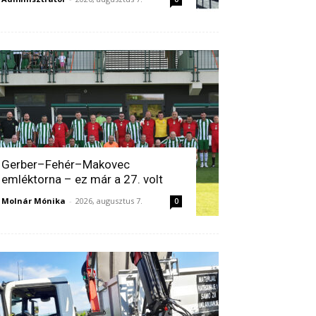
Gerber–Fehér–Makovec
emléktorna – ez már a 27. volt
Molnár Mónika
-
2026, augusztus 7.
0