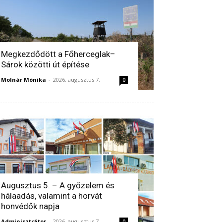
Megkezdődött a Főherceglak–
Sárok közötti út építése
Molnár Mónika
-
2026, augusztus 7.
0
Augusztus 5. – A győzelem és
hálaadás, valamint a horvát
honvédők napja
Adminisztrátor
-
2026, augusztus 7.
0