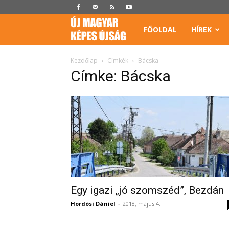
Képes
FŐOLDAL
HÍREK
Újság
Kezdőlap
Címkék
Bácska
Címke: Bácska
Egy igazi „jó szomszéd”, Bezdán
Hordósi Dániel
-
2018, május 4.