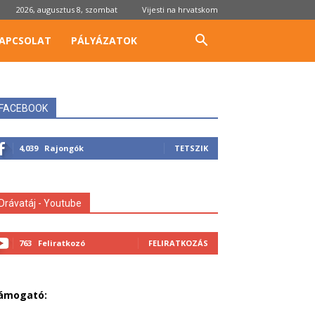
2026, augusztus 8, szombat
Vijesti na hrvatskom
APCSOLAT
PÁLYÁZATOK
FACEBOOK
4,039
Rajongók
TETSZIK
Drávatáj - Youtube
763
Feliratkozó
FELIRATKOZÁS
ámogató: