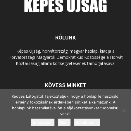
RÓLUNK
Képes Újság, horvátországi magyar hetilap, kiadja a
Horvátországi Magyarok Demokratikus Közössége a Horvát
Köztársaság állami költségvetésének támogatásával
KÖVESS MINKET
Kedves Látogató! Tájékoztatjuk, hogy a honlap felhasználói
élmény fokozásának érdekében sütiket alkalmazunk. A
honlapunk használatával ön a tájékoztatásunkat tudomásul
veszi.
Elfogadom
Nem
Bővebben...
© Copyright - 2022 Minden jog fenntartva.