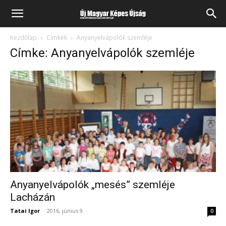
Kezdőlap
Címkék
Anyanyelvápolók szemléje
Címke: Anyanyelvápolók szemléje
Anyanyelvápolók „mesés” szemléje
Lacházán
Tatai Igor
-
2016, június 9.
0