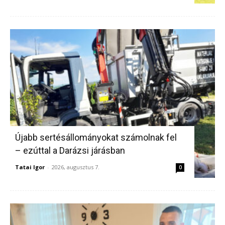
Újabb sertésállományokat számolnak fel
– ezúttal a Darázsi járásban
Tatai Igor
-
2026, augusztus 7.
0