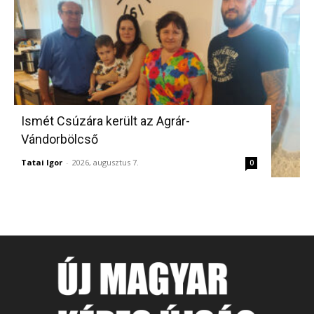
Ismét Csúzára került az Agrár-
Vándorbölcső
Tatai Igor
-
2026, augusztus 7.
0