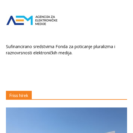
Sufinancirano sredstvima Fonda za poticanje pluralizma i
raznovrsnosti elektroničkih medija.
Friss hírek