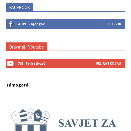
FACEBOOK
4,039
Rajongók
TETSZIK
Drávatáj - Youtube
763
Feliratkozó
FELIRATKOZÁS
Támogató: