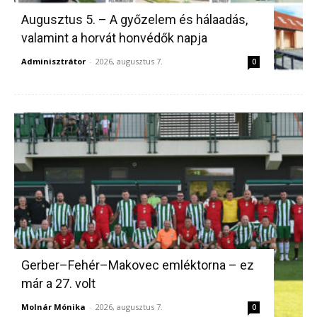
Augusztus 5. – A győzelem és hálaadás,
valamint a horvát honvédők napja
Adminisztrátor
-
2026, augusztus 7.
0
Gerber–Fehér–Makovec emléktorna – ez
már a 27. volt
Molnár Mónika
-
2026, augusztus 7.
0