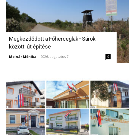
Megkezdődött a Főherceglak–Sárok
közötti út építése
Molnár Mónika
-
2026, augusztus 7.
0