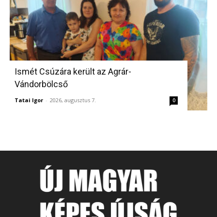
Ismét Csúzára került az Agrár-
Vándorbölcső
Tatai Igor
-
2026, augusztus 7.
0