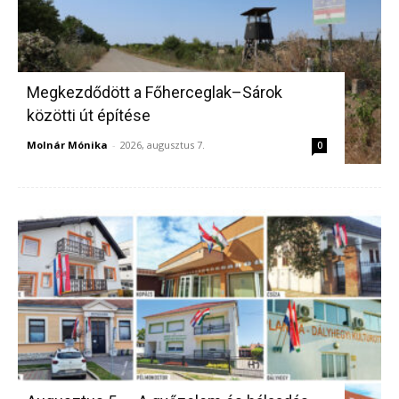
Megkezdődött a Főherceglak–Sárok
közötti út építése
Molnár Mónika
-
2026, augusztus 7.
0