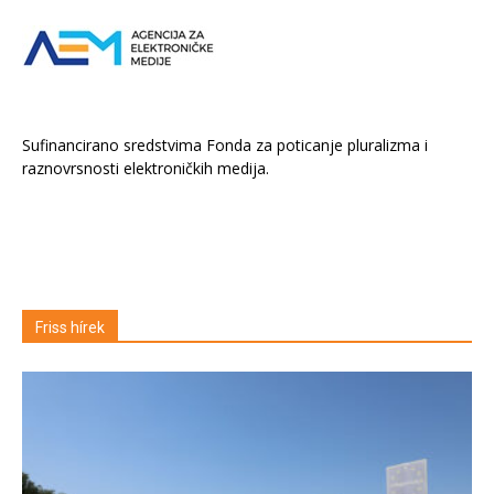
Sufinancirano sredstvima Fonda za poticanje pluralizma i
raznovrsnosti elektroničkih medija.
Friss hírek