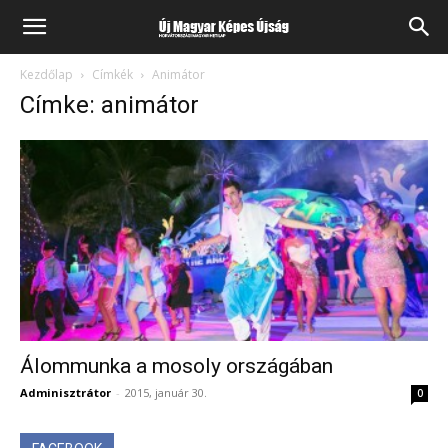
Kezdőlap
Címkék
Animátor
Címke: animátor
Álommunka a mosoly országában
Adminisztrátor
-
2015, január 30.
0