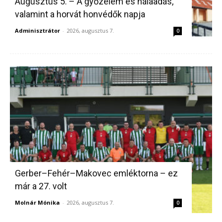
Augusztus 5. – A győzelem és hálaadás,
valamint a horvát honvédők napja
Adminisztrátor
-
2026, augusztus 7.
0
Gerber–Fehér–Makovec emléktorna – ez
már a 27. volt
Molnár Mónika
-
2026, augusztus 7.
0