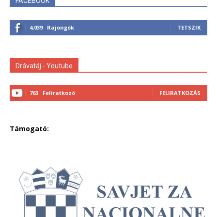
FACEBOOK
4,039
Rajongók
TETSZIK
Drávatáj - Youtube
763
Feliratkozó
FELIRATKOZÁS
Támogató: