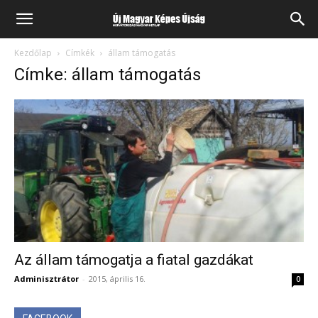
Kezdőlap
Címkék
állam támogatás
Címke: állam támogatás
Az állam támogatja a fiatal gazdákat
Adminisztrátor
-
2015, április 16.
0