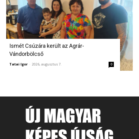
Ismét Csúzára került az Agrár-
Vándorbölcső
Tatai Igor
-
2026, augusztus 7.
0