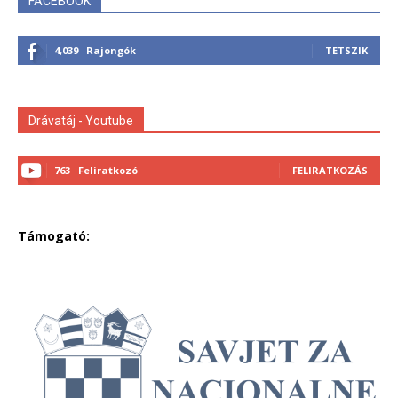
FACEBOOK
4,039
Rajongók
TETSZIK
Drávatáj - Youtube
763
Feliratkozó
FELIRATKOZÁS
Támogató: