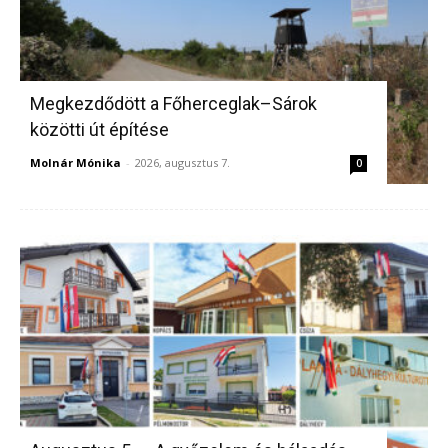
Megkezdődött a Főherceglak–Sárok
közötti út építése
Molnár Mónika
-
2026, augusztus 7.
0