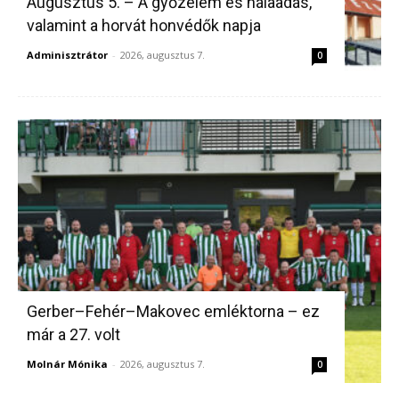
Augusztus 5. – A győzelem és hálaadás,
valamint a horvát honvédők napja
Adminisztrátor
-
2026, augusztus 7.
0
Gerber–Fehér–Makovec emléktorna – ez
már a 27. volt
Molnár Mónika
-
2026, augusztus 7.
0