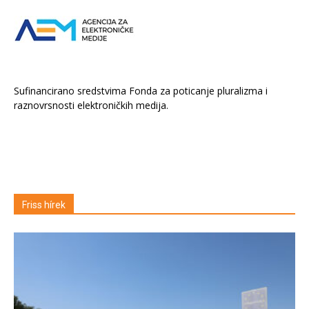
Sufinancirano sredstvima Fonda za poticanje pluralizma i
raznovrsnosti elektroničkih medija.
Friss hírek