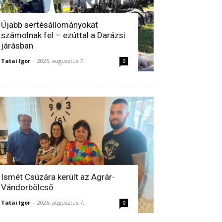
Újabb sertésállományokat
számolnak fel – ezúttal a Darázsi
járásban
Tatai Igor
-
2026, augusztus 7.
0
Ismét Csúzára került az Agrár-
Vándorbölcső
Tatai Igor
-
2026, augusztus 7.
0