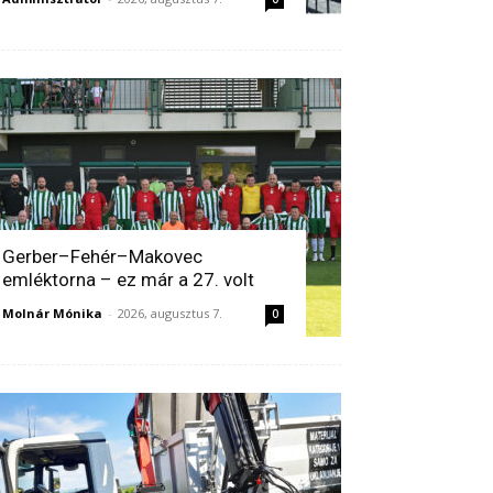
Gerber–Fehér–Makovec
emléktorna – ez már a 27. volt
Molnár Mónika
-
2026, augusztus 7.
0