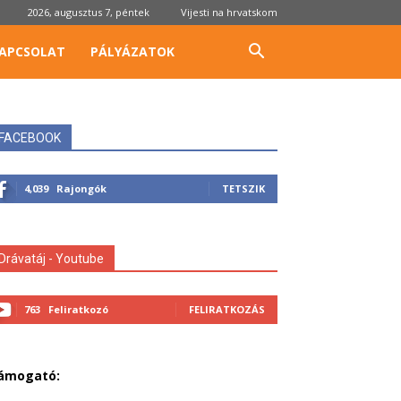
2026, augusztus 7, péntek
Vijesti na hrvatskom
APCSOLAT
PÁLYÁZATOK
FACEBOOK
4,039
Rajongók
TETSZIK
Drávatáj - Youtube
763
Feliratkozó
FELIRATKOZÁS
ámogató: