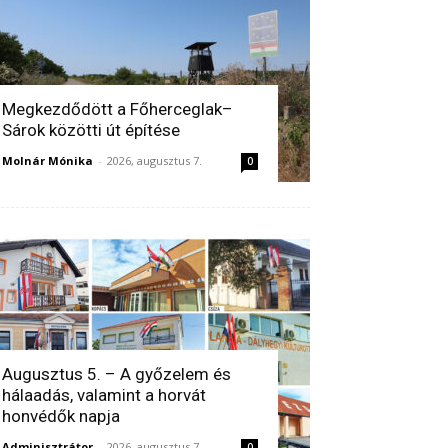
Megkezdődött a Főherceglak–
Sárok közötti út építése
Molnár Mónika
-
2026, augusztus 7.
0
Augusztus 5. – A győzelem és
hálaadás, valamint a horvát
honvédők napja
Adminisztrátor
-
2026, augusztus 7.
0