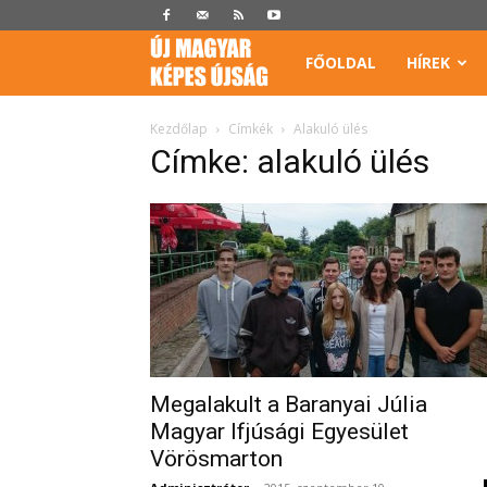
Képes
FŐOLDAL
HÍREK
Újság
Kezdőlap
Címkék
Alakuló ülés
Címke: alakuló ülés
Megalakult a Baranyai Júlia
Magyar Ifjúsági Egyesület
Vörösmarton