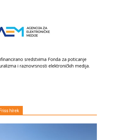
financirano sredstvima Fonda za poticanje
uralizma i raznovrsnosti elektroničkih medija.
Friss hírek