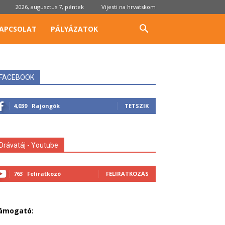
2026, augusztus 7, péntek
Vijesti na hrvatskom
APCSOLAT
PÁLYÁZATOK
FACEBOOK
4,039
Rajongók
TETSZIK
Drávatáj - Youtube
763
Feliratkozó
FELIRATKOZÁS
ámogató: