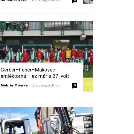
Gerber–Fehér–Makovec
emléktorna – ez már a 27. volt
Molnár Mónika
-
2026, augusztus 7.
0