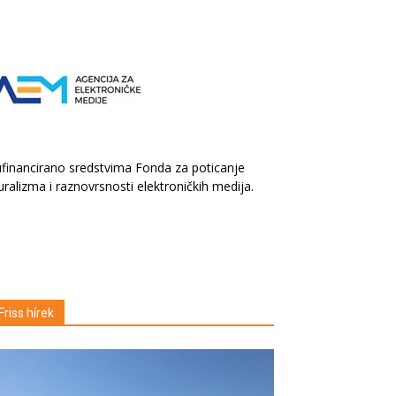
financirano sredstvima Fonda za poticanje
uralizma i raznovrsnosti elektroničkih medija.
Friss hírek