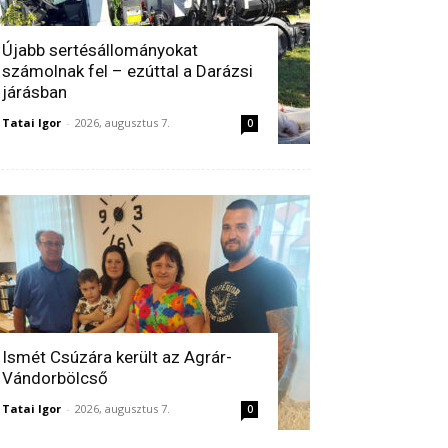
Újabb sertésállományokat
számolnak fel – ezúttal a Darázsi
járásban
Tatai Igor
-
2026, augusztus 7.
0
Ismét Csúzára került az Agrár-
Vándorbölcső
Tatai Igor
-
2026, augusztus 7.
0