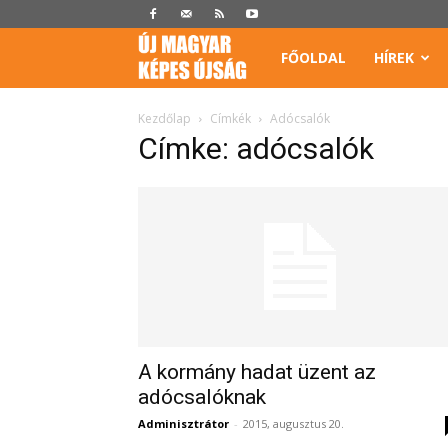
Képes
FŐOLDAL
HÍREK
Újság
Kezdőlap
Címkék
Adócsalók
Címke: adócsalók
A kormány hadat üzent az
adócsalóknak
Adminisztrátor
-
2015, augusztus 20.