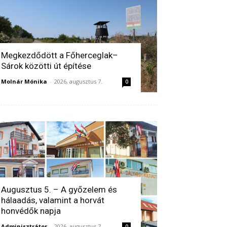
Megkezdődött a Főherceglak–
Sárok közötti út építése
Molnár Mónika
-
2026, augusztus 7.
0
Augusztus 5. – A győzelem és
hálaadás, valamint a horvát
honvédők napja
Adminisztrátor
-
2026, augusztus 7.
0