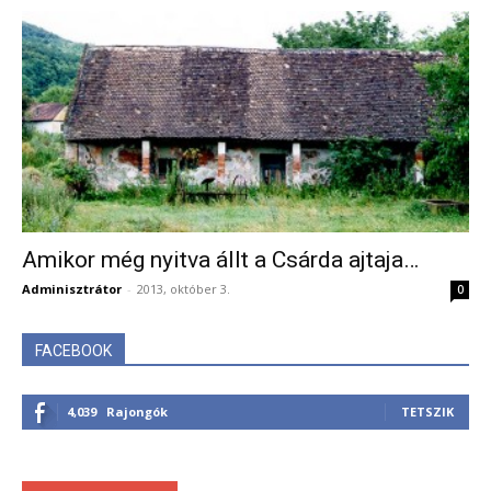
Amikor még nyitva állt a Csárda ajtaja…
Adminisztrátor
-
2013, október 3.
0
FACEBOOK
4,039
Rajongók
TETSZIK