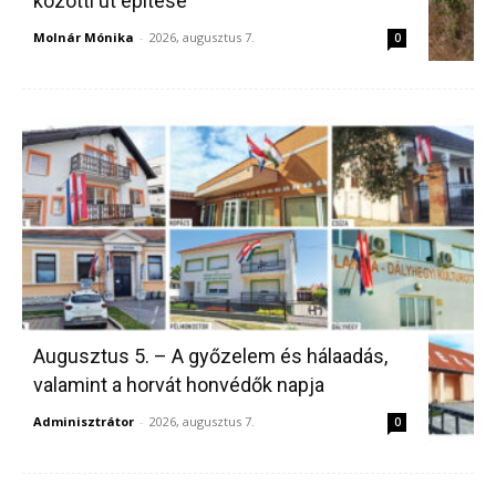
közötti út építése
Molnár Mónika
-
2026, augusztus 7.
0
Augusztus 5. – A győzelem és hálaadás,
valamint a horvát honvédők napja
Adminisztrátor
-
2026, augusztus 7.
0