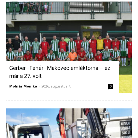
Gerber–Fehér–Makovec emléktorna – ez
már a 27. volt
Molnár Mónika
-
2026, augusztus 7.
0