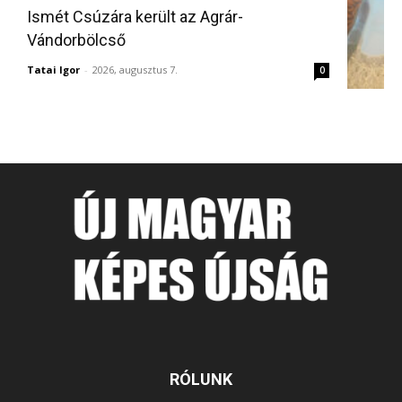
Ismét Csúzára került az Agrár-
Vándorbölcső
Tatai Igor
-
2026, augusztus 7.
0
RÓLUNK