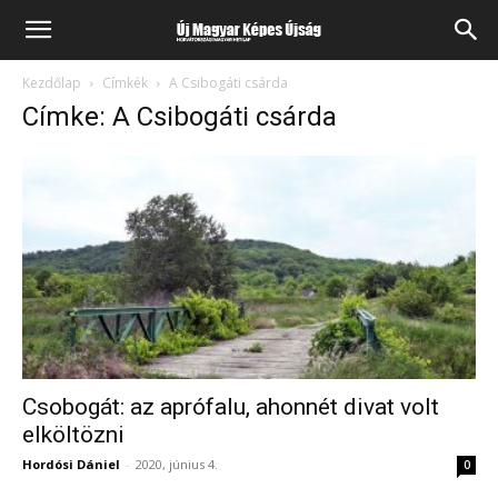
Kezdőlap
Címkék
A Csibogáti csárda
Címke: A Csibogáti csárda
Csobogát: az aprófalu, ahonnét divat volt
elköltözni
Hordósi Dániel
-
2020, június 4.
0