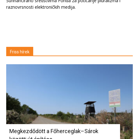
Sufinancirano sredstvima Fonda za poticanje pluralizma i
raznovrsnosti elektroničkih medija.
Friss hírek
Megkezdődött a Főherceglak–Sárok