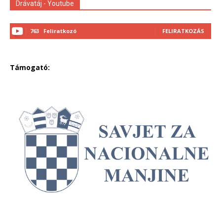
Drávatáj - Youtube
763
Feliratkozó
FELIRATKOZÁS
Támogató: