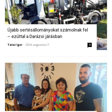
Újabb sertésállományokat számolnak fel
– ezúttal a Darázsi járásban
Tatai Igor
-
2026, augusztus 7.
0