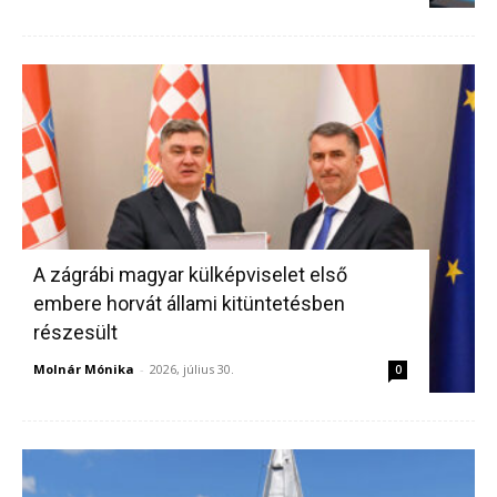
A zágrábi magyar külképviselet első
embere horvát állami kitüntetésben
részesült
Molnár Mónika
-
2026, július 30.
0