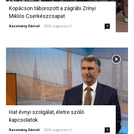
Kopácson táborozott a zágrábi Zrínyi
Miklós Cserkészcsapat
Racsmány Dániel
-
2026, augusztus 3.
0
Hat évnyi szolgálat, életre szóló
kapcsolatok
Racsmány Dániel
-
2026, augusztus 3.
0