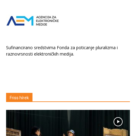
Sufinancirano sredstvima Fonda za poticanje pluralizma i
raznovrsnosti elektroničkih medija.
Friss hírek