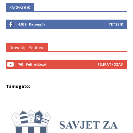
FACEBOOK
4,039
Rajongók
TETSZIK
Drávatáj - Youtube
763
Feliratkozó
FELIRATKOZÁS
Támogató: