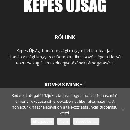
RÓLUNK
Képes Újság, horvátországi magyar hetilap, kiadja a
Horvátországi Magyarok Demokratikus Közössége a Horvát
Köztársaság állami költségvetésének támogatásával
KÖVESS MINKET
Kedves Látogató! Tájékoztatjuk, hogy a honlap felhasználói
élmény fokozásának érdekében sütiket alkalmazunk. A
honlapunk használatával ön a tájékoztatásunkat tudomásul
veszi.
Elfogadom
Nem
Bővebben...
© Copyright - 2022 Minden jog fenntartva.