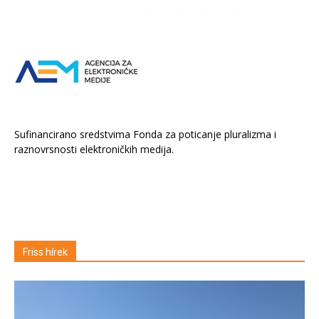
Sufinancirano sredstvima Fonda za poticanje pluralizma i
raznovrsnosti elektroničkih medija.
Friss hírek