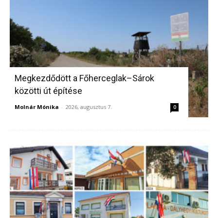
Megkezdődött a Főherceglak–Sárok
közötti út építése
Molnár Mónika
-
2026, augusztus 7.
0