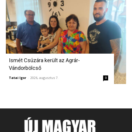
Ismét Csúzára került az Agrár-
Vándorbölcső
Tatai Igor
-
2026, augusztus 7.
0