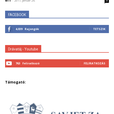
MTI
-
2017, január 26.
0
FACEBOOK
4,039
Rajongók
TETSZIK
Drávatáj - Youtube
763
Feliratkozó
FELIRATKOZÁS
Támogató: