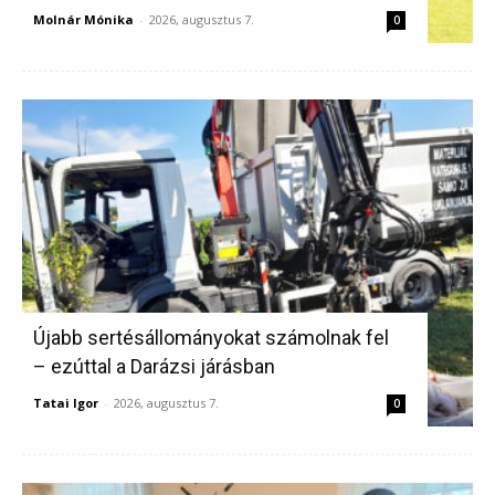
Molnár Mónika
-
2026, augusztus 7.
0
Újabb sertésállományokat számolnak fel
– ezúttal a Darázsi járásban
Tatai Igor
-
2026, augusztus 7.
0