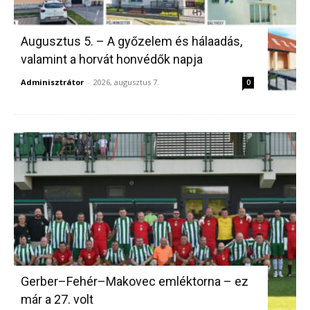
Augusztus 5. – A győzelem és hálaadás,
valamint a horvát honvédők napja
Adminisztrátor
-
2026, augusztus 7.
0
Gerber–Fehér–Makovec emléktorna – ez
már a 27. volt