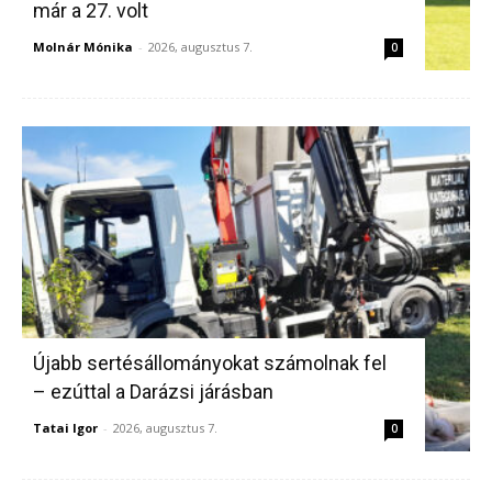
már a 27. volt
Molnár Mónika
-
2026, augusztus 7.
0
Újabb sertésállományokat számolnak fel
– ezúttal a Darázsi járásban
Tatai Igor
-
2026, augusztus 7.
0