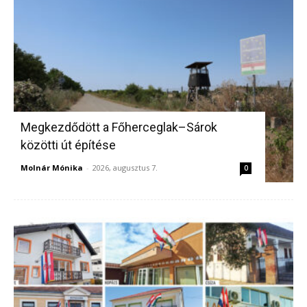
Megkezdődött a Főherceglak–Sárok
közötti út építése
Molnár Mónika
-
2026, augusztus 7.
0