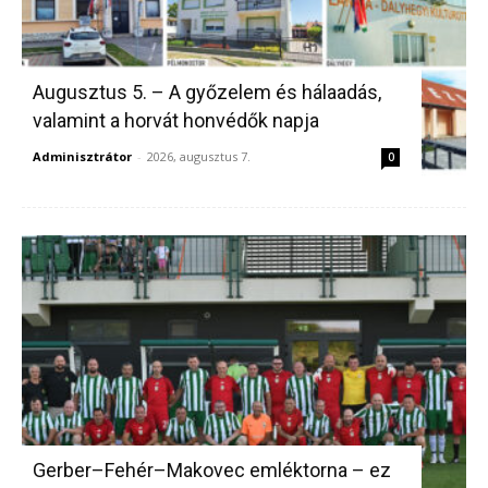
Augusztus 5. – A győzelem és hálaadás,
valamint a horvát honvédők napja
Adminisztrátor
-
2026, augusztus 7.
0
Gerber–Fehér–Makovec emléktorna – ez