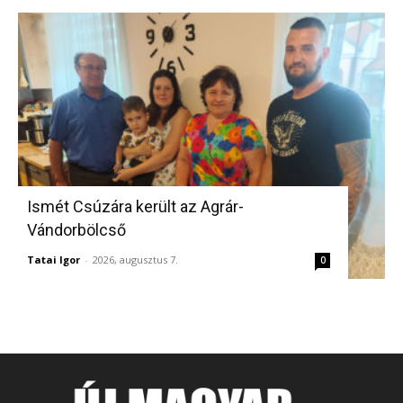
Ismét Csúzára került az Agrár-
Vándorbölcső
Tatai Igor
-
2026, augusztus 7.
0