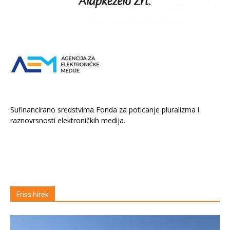
Sufinancirano sredstvima Fonda za poticanje pluralizma i
raznovrsnosti elektroničkih medija.
Friss hírek