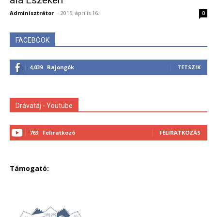
alá Eszéken
Adminisztrátor
-
2015, április 16.
0
FACEBOOK
4,039
Rajongók
TETSZIK
Drávatáj - Youtube
763
Feliratkozó
FELIRATKOZÁS
Támogató: