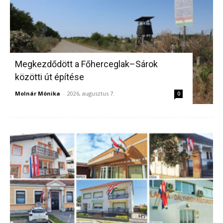
Megkezdődött a Főherceglak–Sárok
közötti út építése
Molnár Mónika
-
2026, augusztus 7.
0