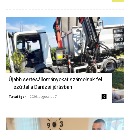
Újabb sertésállományokat számolnak fel
– ezúttal a Darázsi járásban
Tatai Igor
-
2026, augusztus 7.
0