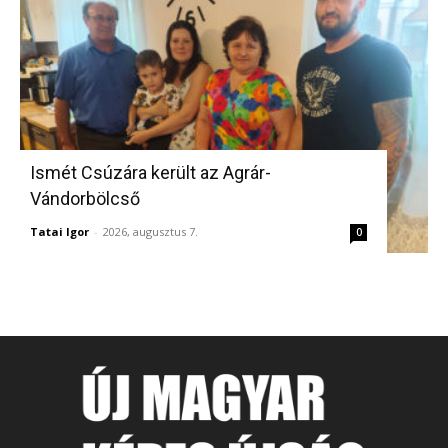
Ismét Csúzára került az Agrár-
Vándorbölcső
Tatai Igor
-
2026, augusztus 7.
0