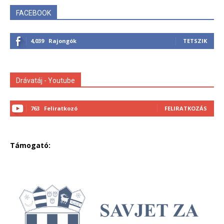
FACEBOOK
4,039
Rajongók
TETSZIK
Drávatáj - Youtube
763
Feliratkozó
FELIRATKOZÁS
Támogató: