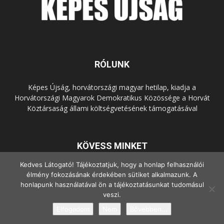
RÓLUNK
Képes Újság, horvátországi magyar hetilap, kiadja a
Horvátországi Magyarok Demokratikus Közössége a Horvát
Köztársaság állami költségvetésének támogatásával
KÖVESS MINKET
Kedves Látogató! Tájékoztatjuk, hogy a honlap felhasználói
élmény fokozásának érdekében sütiket alkalmazunk. A
honlapunk használatával ön a tájékoztatásunkat tudomásul
veszi.
Elfogadom
Nem
Bővebben...
© Copyright - 2022 Minden jog fenntartva.