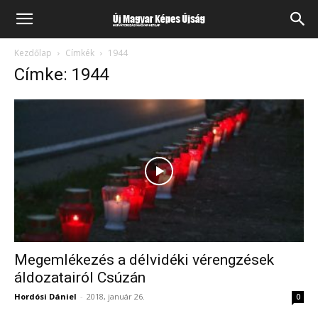
Kezdőlap
Címkék
1944
Címke: 1944
Megemlékezés a délvidéki vérengzések
áldozatairól Csúzán
Hordósi Dániel
-
2018, január 26.
0