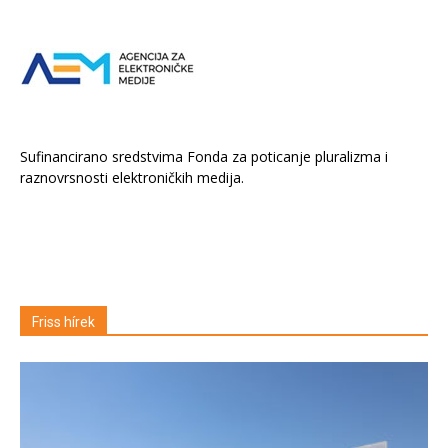
Sufinancirano sredstvima Fonda za poticanje pluralizma i
raznovrsnosti elektroničkih medija.
Friss hírek