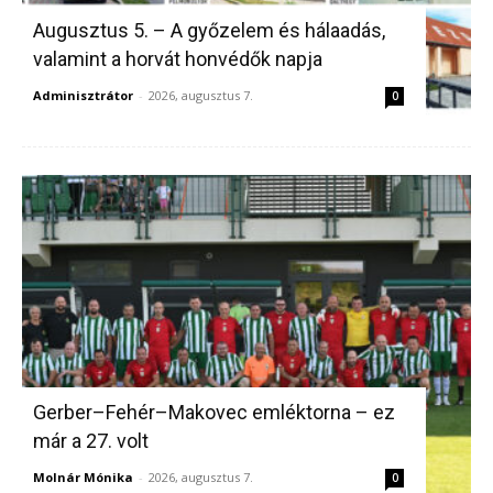
Augusztus 5. – A győzelem és hálaadás,
valamint a horvát honvédők napja
Adminisztrátor
-
2026, augusztus 7.
0
Gerber–Fehér–Makovec emléktorna – ez
már a 27. volt
Molnár Mónika
-
2026, augusztus 7.
0