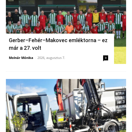
Gerber–Fehér–Makovec emléktorna – ez
már a 27. volt
Molnár Mónika
-
2026, augusztus 7.
0