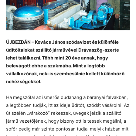
ÚJBEZDÁN – Kovács János szódavizet és különféle
üdítőitalokat szállító járművével Drávaszög-szerte
lehet találkozni. Több mint 20 éve annak, hogy
belevágott ebbe a szakmába. Mint a legtöbb
vállalkozónak, neki is szembesülnie kellett különböző
nehézségekkel.
Ha megszólal az ismerős dudahang a baranyai falvakban,
a legtöbben tudják, itt az ideje üdítőt, szódát vásárolni. Az
út szélén „várakozó” rekeszek, üvegek jelzik a szállító
jármű vezetőjének, hogy bizony ott is tessék megállni, a
sofőr pedig már szinte pontosan tudja, melyik házban mit