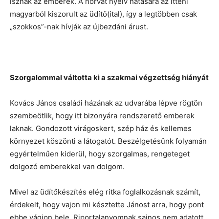
isznak az emberek. A horvát nyelv hatására az itteni
magyarból kiszorult az üdítő(ital), így a legtöbben csak
„szokkos”-nak hívják az újbezdáni árust.
Szorgalommal váltotta ki a szakmai végzettség hiányát
Kovács János családi házának az udvarába lépve rögtön
szembeötlik, hogy itt bizonyára rendszerető emberek
laknak. Gondozott virágoskert, szép ház és kellemes
környezet köszönti a látogatót. Beszélgetésünk folyamán
egyértelműen kiderül, hogy szorgalmas, rengeteget
dolgozó emberekkel van dolgom.
Mivel az üdítőkészítés elég ritka foglalkozásnak számít,
érdekelt, hogy vajon mi késztette Jánost arra, hogy pont
ebbe vágjon bele. Riportalanyomnak sajnos nem adatott