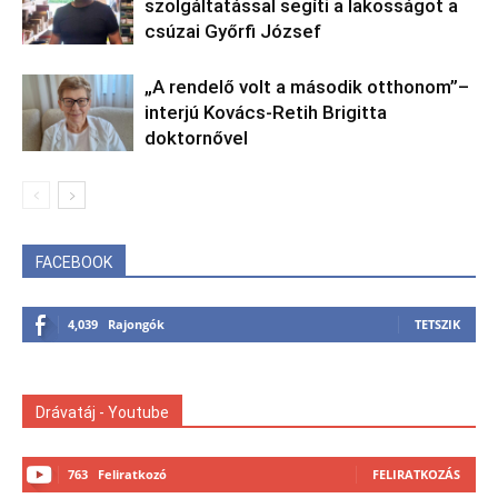
szolgáltatással segíti a lakosságot a
csúzai Győrfi József
„A rendelő volt a második otthonom”–
interjú Kovács-Retih Brigitta
doktornővel
FACEBOOK
4,039
Rajongók
TETSZIK
Drávatáj - Youtube
763
Feliratkozó
FELIRATKOZÁS