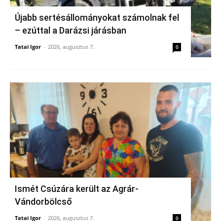
Újabb sertésállományokat számolnak fel
– ezúttal a Darázsi járásban
Tatai Igor
-
2026, augusztus 7.
0
Ismét Csúzára került az Agrár-
Vándorbölcső
Tatai Igor
-
2026, augusztus 7.
0