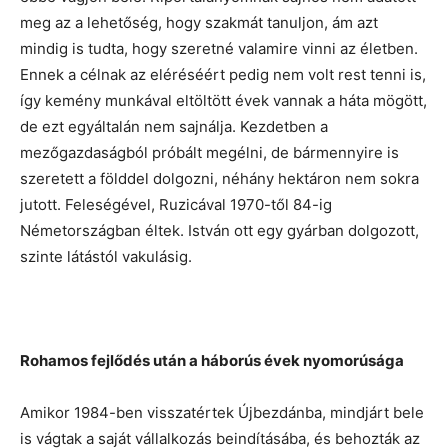
meg az a lehetőség, hogy szakmát tanuljon, ám azt
mindig is tudta, hogy szeretné valamire vinni az életben.
Ennek a célnak az eléréséért pedig nem volt rest tenni is,
így kemény munkával eltöltött évek vannak a háta mögött,
de ezt egyáltalán nem sajnálja. Kezdetben a
mezőgazdaságból próbált megélni, de bármennyire is
szeretett a földdel dolgozni, néhány hektáron nem sokra
jutott. Feleségével, Ruzicával 1970-től 84-ig
Németországban éltek. István ott egy gyárban dolgozott,
szinte látástól vakulásig.
Rohamos fejlődés után a háborús évek nyomorúsága
Amikor 1984-ben visszatértek Újbezdánba, mindjárt bele
is vágtak a saját vállalkozás beindításába, és behozták az