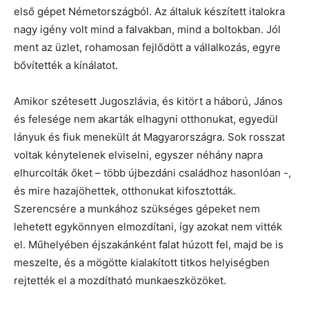
első gépet Németországból. Az általuk készített italokra
nagy igény volt mind a falvakban, mind a boltokban. Jól
ment az üzlet, rohamosan fejlődött a vállalkozás, egyre
bővítették a kínálatot.
Amikor szétesett Jugoszlávia, és kitört a háború, János
és felesége nem akarták elhagyni otthonukat, egyedül
lányuk és fiuk menekült át Magyarországra. Sok rosszat
voltak kénytelenek elviselni, egyszer néhány napra
elhurcolták őket – több újbezdáni családhoz hasonlóan -,
és mire hazajöhettek, otthonukat kifosztották.
Szerencsére a munkához szükséges gépeket nem
lehetett egykönnyen elmozdítani, így azokat nem vitték
el. Műhelyében éjszakánként falat húzott fel, majd be is
meszelte, és a mögötte kialakított titkos helyiségben
rejtették el a mozdítható munkaeszközöket.