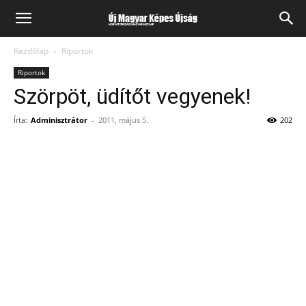
Kezdőlap
Riportok
Riportok
Szörpöt, üdítőt vegyenek!
Írta:
Adminisztrátor
-
2011, május 5.
202