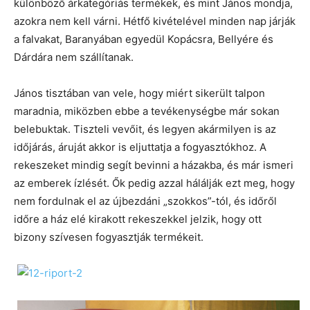
különböző árkategóriás termékek, és mint János mondja,
azokra nem kell várni. Hétfő kivételével minden nap járják
a falvakat, Baranyában egyedül Kopácsra, Bellyére és
Dárdára nem szállítanak.
János tisztában van vele, hogy miért sikerült talpon
maradnia, miközben ebbe a tevékenységbe már sokan
belebuktak. Tiszteli vevőit, és legyen akármilyen is az
időjárás, áruját akkor is eljuttatja a fogyasztókhoz. A
rekeszeket mindig segít bevinni a házakba, és már ismeri
az emberek ízlését. Ők pedig azzal hálálják ezt meg, hogy
nem fordulnak el az újbezdáni „szokkos”-tól, és időről
időre a ház elé kirakott rekeszekkel jelzik, hogy ott
bizony szívesen fogyasztják termékeit.