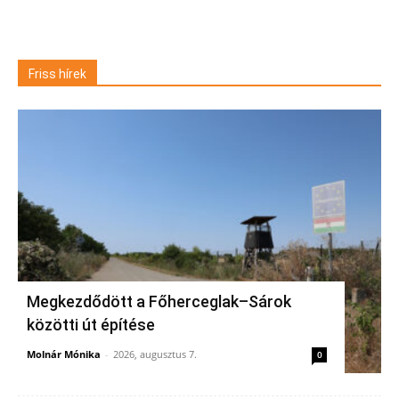
Friss hírek
Megkezdődött a Főherceglak–Sárok
közötti út építése
Molnár Mónika
-
2026, augusztus 7.
0