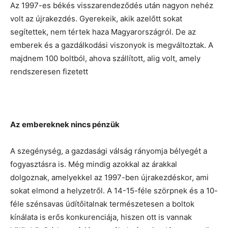
Az 1997-es békés visszarendeződés után nagyon nehéz
volt az újrakezdés. Gyerekeik, akik azelőtt sokat
segítettek, nem tértek haza Magyarországról. De az
emberek és a gazdálkodási viszonyok is megváltoztak. A
majdnem 100 boltból, ahova szállított, alig volt, amely
rendszeresen fizetett
Az embereknek nincs pénzük
A szegénység, a gazdasági válság rányomja bélyegét a
fogyasztásra is. Még mindig azokkal az árakkal
dolgoznak, amelyekkel az 1997-ben újrakezdéskor, ami
sokat elmond a helyzetről. A 14-15-féle szörpnek és a 10-
féle szénsavas üdítőitalnak természetesen a boltok
kínálata is erős konkurenciája, hiszen ott is vannak