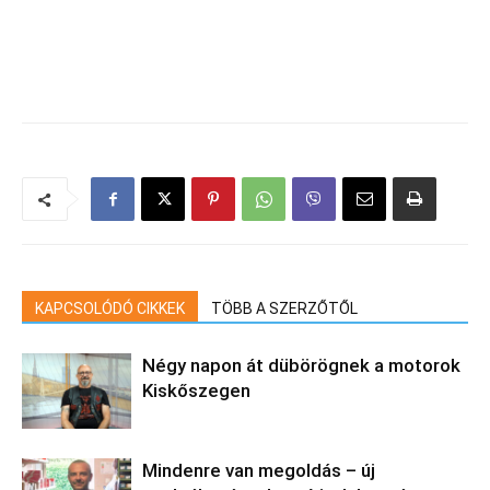
KAPCSOLÓDÓ CIKKEK
TÖBB A SZERZŐTŐL
Négy napon át dübörögnek a motorok
Kiskőszegen
Mindenre van megoldás – új