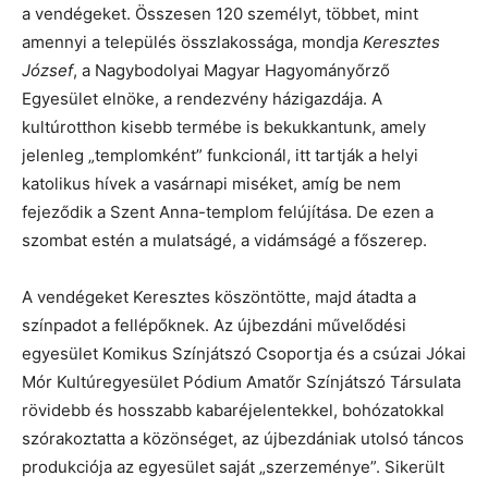
a vendégeket. Összesen 120 személyt, többet, mint
amennyi a település összlakossága, mondja
Keresztes
József
, a Nagybodolyai Magyar Hagyományőrző
Egyesület elnöke, a rendezvény házigazdája. A
kultúrotthon kisebb termébe is bekukkantunk, amely
jelenleg „templomként” funkcionál, itt tartják a helyi
katolikus hívek a vasárnapi miséket, amíg be nem
fejeződik a Szent Anna-templom felújítása. De ezen a
szombat estén a mulatságé, a vidámságé a főszerep.
A vendégeket Keresztes köszöntötte, majd átadta a
színpadot a fellépőknek. Az újbezdáni művelődési
egyesület Komikus Színjátszó Csoportja és a csúzai Jókai
Mór Kultúregyesület Pódium Amatőr Színjátszó Társulata
rövidebb és hosszabb kabaréjelentekkel, bohózatokkal
szórakoztatta a közönséget, az újbezdániak utolsó táncos
produkciója az egyesület saját „szerzeménye”. Sikerült