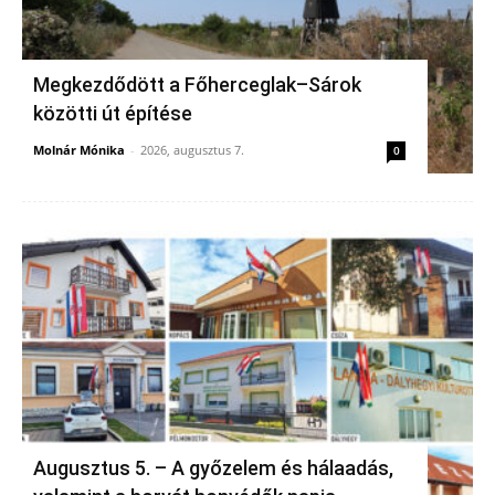
Megkezdődött a Főherceglak–Sárok
közötti út építése
Molnár Mónika
-
2026, augusztus 7.
0
Augusztus 5. – A győzelem és hálaadás,