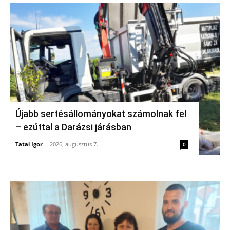
Újabb sertésállományokat számolnak fel
– ezúttal a Darázsi járásban
Tatai Igor
-
2026, augusztus 7.
0