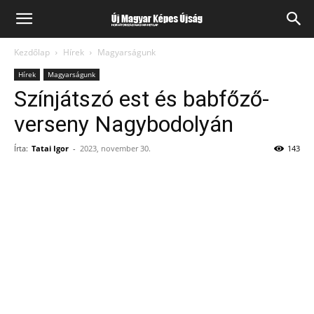
Kezdőlap
Hírek
Magyarságunk
Hírek
Magyarságunk
Színjátszó est és babfőző-
verseny Nagybodolyán
Írta:
Tatai Igor
-
2023, november 30.
143