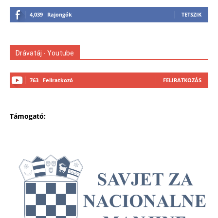
4,039
Rajongók
TETSZIK
Drávatáj - Youtube
763
Feliratkozó
FELIRATKOZÁS
Támogató: