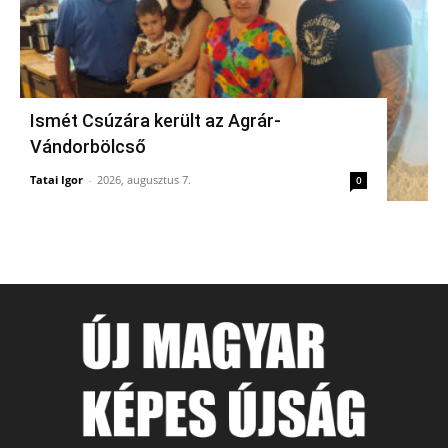
Ismét Csúzára került az Agrár-
Vándorbölcső
Tatai Igor
-
2026, augusztus 7.
0