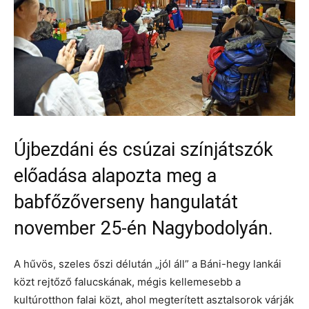
Újbezdáni és csúzai színjátszók
előadása alapozta meg a
babfőzőverseny hangulatát
november 25-én Nagybodolyán.
A hűvös, szeles őszi délután „jól áll” a Báni-hegy lankái
közt rejtőző falucskának, mégis kellemesebb a
kultúrotthon falai közt, ahol megterített asztalsorok várják