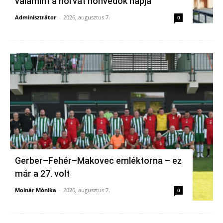
valamint a horvát honvédők napja
Adminisztrátor
-
2026, augusztus 7.
0
Gerber–Fehér–Makovec emléktorna – ez
már a 27. volt
Molnár Mónika
-
2026, augusztus 7.
0