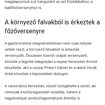
megalapozniuk a jó hangulatot az est folytatásához, a
babfőzőversenyhez is.
A környező falvakból is érkeztek a
főzőversenyre
A gasztronómiai megmérettetésen nem csak helyiek
vettek részt, a környező falvakból is érkeztek
versenyzők. Összesen tizenöt csapat versenyzett,
közülük a legjobb babgulyást a sepsei
Keresztes Arnold
készítette, akit a csúzai
Pinkert Dániel
és a laskói
Horák
Antal
követtek a képzeletbeli dobogón.
A vacsorához Keresztes József szolgáltatta a zenét, aki
nemcsak a kultúregyesület vezetője, hanem a
nagybodolyai zenészhagyományok éltetője is.