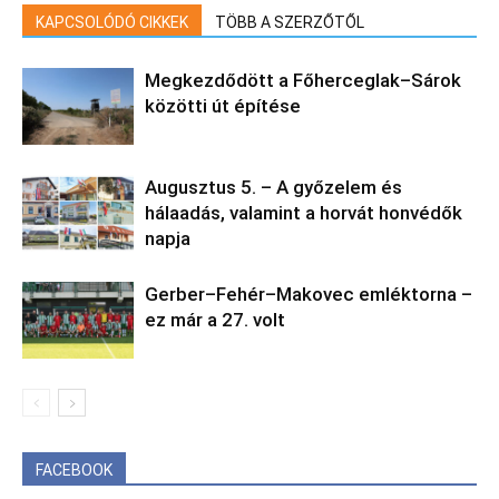
KAPCSOLÓDÓ CIKKEK
TÖBB A SZERZŐTŐL
Megkezdődött a Főherceglak–Sárok
közötti út építése
Augusztus 5. – A győzelem és
hálaadás, valamint a horvát honvédők
napja
Gerber–Fehér–Makovec emléktorna –
ez már a 27. volt
FACEBOOK