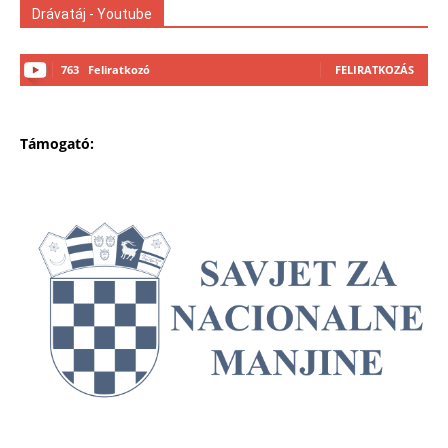
Drávatáj - Youtube
763
Feliratkozó
FELIRATKOZÁS
Támogató: