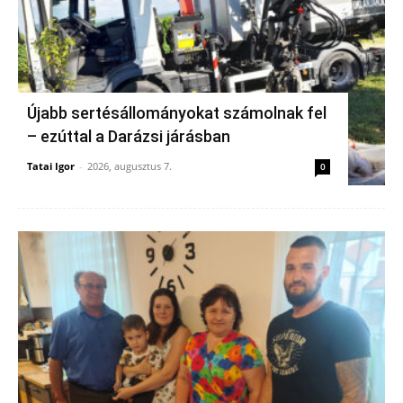
Újabb sertésállományokat számolnak fel
– ezúttal a Darázsi járásban
Tatai Igor
-
2026, augusztus 7.
0