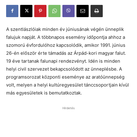
A szentlászlóiak minden év júniusának végén ünneplik
falujuk napját. A többnapos esemény időpontja ahhoz a
szomorú évfordulóhoz kapcsolódik, amikor 1991. június
26-én először érte támadás az Árpád-kori magyar falut.
19 éve tartanak falunapi rendezvényt. Idén is minden
helyi civil szervezet bekapcsolódott az ünneplésbe. A
programsorozat központi eseménye az aratóünnepség
volt, melyen a helyi kultúregyesület tánccsoportjain kívül
más egyesületek is bemutatkoztak.
Hirdetés