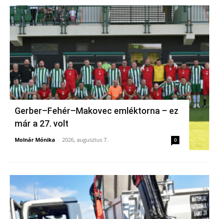
Gerber–Fehér–Makovec emléktorna – ez
már a 27. volt
Molnár Mónika
-
2026, augusztus 7.
0