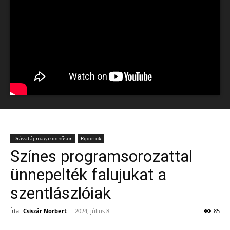
Drávatáj magazinműsor
Riportok
Színes programsorozattal
ünnepelték falujukat a
szentlászlóiak
Írta:
Csiszár Norbert
-
2024, július 8.
85