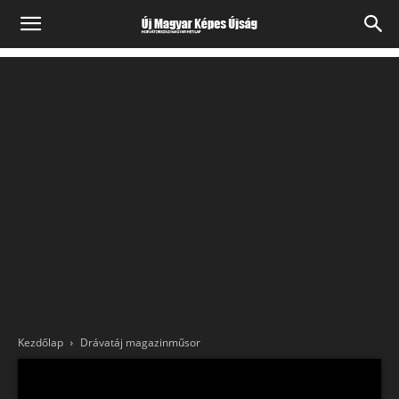
Kezdőlap
Drávatáj magazinműsor