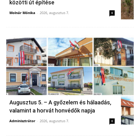
közötti út építése
Molnár Mónika
-
2026, augusztus 7.
0
Augusztus 5. – A győzelem és hálaadás,
valamint a horvát honvédők napja
Adminisztrátor
-
2026, augusztus 7.
0