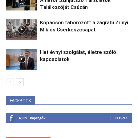
Találkozóját Csúzán
Kopácson táborozott a zágrábi Zrínyi
Miklós Cserkészcsapat
Hat évnyi szolgálat, életre szóló
kapcsolatok
FACEBOOK
4,039
Rajongók
TETSZIK