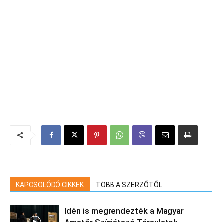
KAPCSOLÓDÓ CIKKEK
TÖBB A SZERZŐTŐL
Idén is megrendezték a Magyar
Amatőr Színjátszó Társulatok