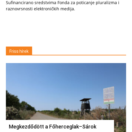
Sufinancirano sredstvima Fonda za poticanje pluralizma i
raznovrsnosti elektroničkih medija.
Friss hírek
Megkezdődött a Főherceglak–Sárok