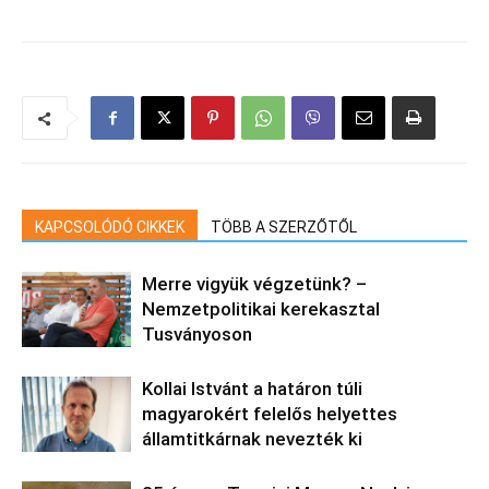
KAPCSOLÓDÓ CIKKEK
TÖBB A SZERZŐTŐL
Merre vigyük végzetünk? –
Nemzetpolitikai kerekasztal
Tusványoson
Kollai Istvánt a határon túli
magyarokért felelős helyettes
államtitkárnak nevezték ki