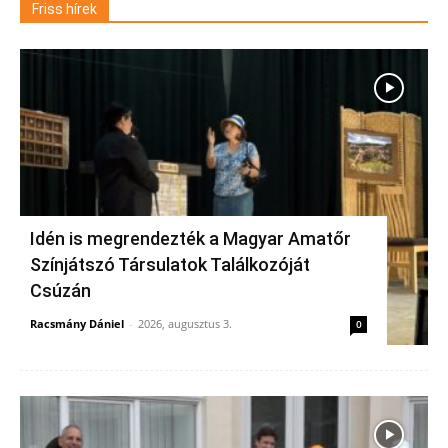
Friss hírek
Idén is megrendezték a Magyar Amatőr
Színjátszó Társulatok Találkozóját
Csúzán
Racsmány Dániel
-
2026, augusztus 3.
0