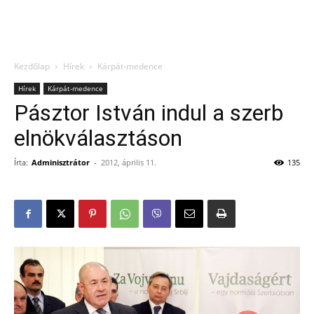
Kezdőlap
Hírek
Kárpát-medence
Hírek
Kárpát-medence
Pásztor István indul a szerb
elnökválasztáson
Írta:
Adminisztrátor
-
2012, április 11.
135