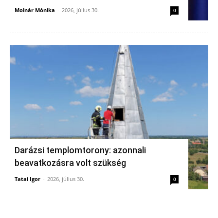
Molnár Mónika
-
2026, július 30.
0
Darázsi templomtorony: azonnali
beavatkozásra volt szükség
Tatai Igor
-
2026, július 30.
0