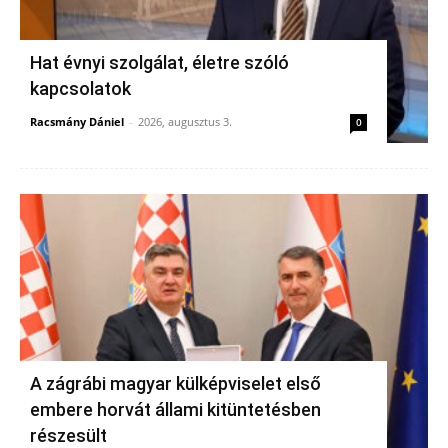
Hat évnyi szolgálat, életre szóló
kapcsolatok
Racsmány Dániel
-
2026, augusztus 3.
0
A zágrábi magyar külképviselet első
embere horvát állami kitüntetésben
részesült