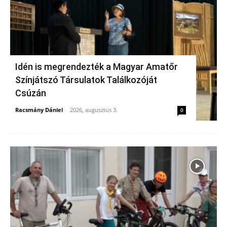
Idén is megrendezték a Magyar Amatőr
Színjátszó Társulatok Találkozóját
Csúzán
Racsmány Dániel
-
2026, augusztus 3.
0