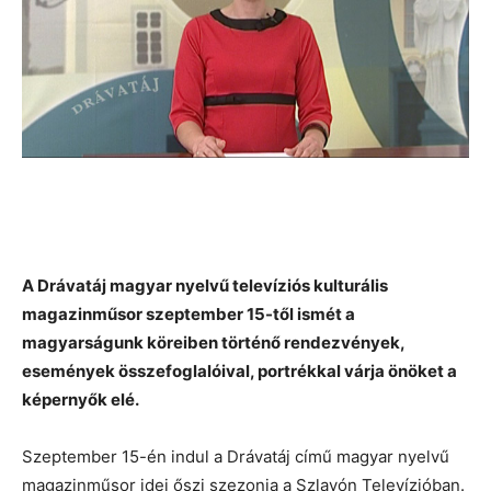
A Drávatáj magyar nyelvű televíziós kulturális
magazinműsor szeptember 15-től ismét a
magyarságunk köreiben történő rendezvények,
események összefoglalóival, portrékkal várja önöket a
képernyők elé.
Szeptember 15-én indul a Drávatáj című magyar nyelvű
magazinműsor idei őszi szezonja a Szlavón Televízióban.