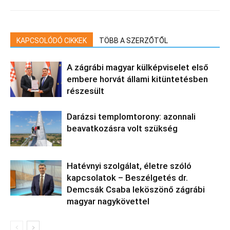
KAPCSOLÓDÓ CIKKEK
TÖBB A SZERZŐTŐL
A zágrábi magyar külképviselet első
embere horvát állami kitüntetésben
részesült
Darázsi templomtorony: azonnali
beavatkozásra volt szükség
Hatévnyi szolgálat, életre szóló
kapcsolatok – Beszélgetés dr.
Demcsák Csaba leköszönő zágrábi
magyar nagykövettel