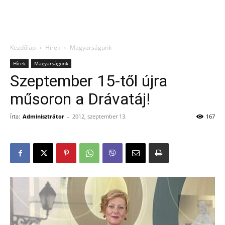
Kezdőlap
Hírek
Magyarságunk
Hírek
Magyarságunk
Szeptember 15-től újra
műsoron a Drávatáj!
Írta:
Adminisztrátor
-
2012, szeptember 13.
167