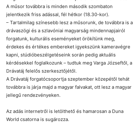
A műsor továbbra is minden második szombaton
jelentkezik friss adással, fél hétkor (18.30-kor).
– Tartalmilag színesebb lesz a műsorunk, de továbbra is a
drávaszögi és a szlavóniai magyarság mindennapjairól
forgatunk, kulturális eseményeket örökítünk meg,
érdekes és értékes embereket igyekszünk kameravégre
kapni, stúdióbeszélgetéseink során pedig aktuális
kérdésekkel foglalkozunk – tudtuk meg Varga Józseftől, a
Drávatáj felelős szerkesztőjétől.
A Drávatáj forgatócsoportja szeptember közepétől tehát
továbbra is járja majd a magyar falvakat, ott lesz a magyar
jellegű rendezvényeken.
Az adás internetről is letölthető és hamarosan a Duna
World csatorna is sugározza.