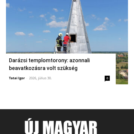
Darázsi templomtorony: azonnali
beavatkozásra volt szükség
Tatai Igor
-
2026, július 30.
0