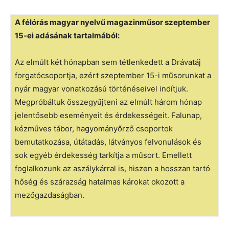
A félórás magyar nyelvű magazinműsor szeptember
15-ei adásának tartalmából:
Az elmúlt két hónapban sem tétlenkedett a Drávatáj
forgatócsoportja, ezért szeptember 15-i műsorunkat a
nyár magyar vonatkozású történéseivel indítjuk.
Megpróbáltuk összegyűjteni az elmúlt három hónap
jelentősebb eseményeit és érdekességeit. Falunap,
kézműves tábor, hagyományőrző csoportok
bemutatkozása, útátadás, látványos felvonulások és
sok egyéb érdekesség tarkítja a műsort. Emellett
foglalkozunk az aszálykárral is, hiszen a hosszan tartó
hőség és szárazság hatalmas károkat okozott a
mezőgazdaságban.