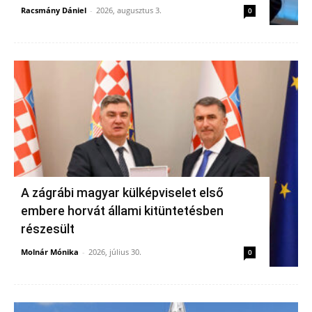
Racsmány Dániel
-
2026, augusztus 3.
0
A zágrábi magyar külképviselet első
embere horvát állami kitüntetésben
részesült
Molnár Mónika
-
2026, július 30.
0