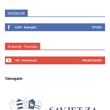
FACEBOOK
4,039
Rajongók
TETSZIK
Drávatáj - Youtube
763
Feliratkozó
FELIRATKOZÁS
Támogató: