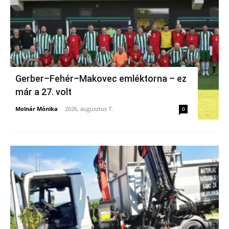
Gerber–Fehér–Makovec emléktorna – ez
már a 27. volt
Molnár Mónika
-
2026, augusztus 7.
0