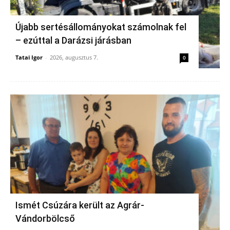
Újabb sertésállományokat számolnak fel
– ezúttal a Darázsi járásban
Tatai Igor
-
2026, augusztus 7.
0
Ismét Csúzára került az Agrár-
Vándorbölcső