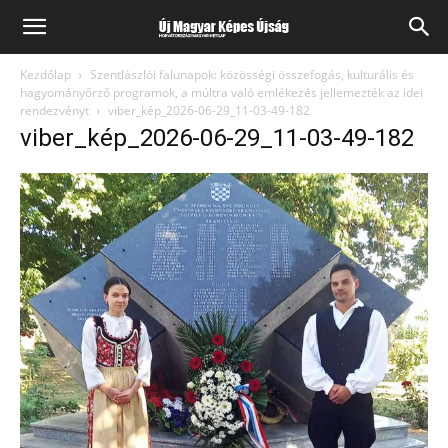
Kezdőlap
Szentlászlói falunapok: közösségi összefogás, kulturális és
hagyományőrző programok, a múltra való emlékezés jellemezték az idei
rendezvényt
viber_kép_2026-06-29_11-03-49-182
viber_kép_2026-06-29_11-03-49-182