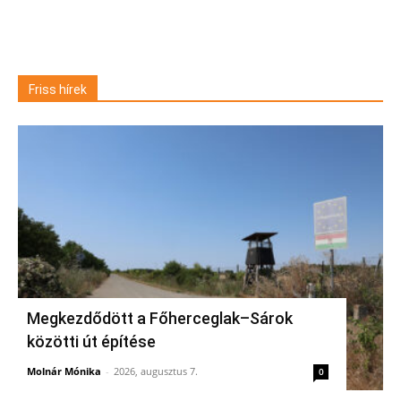
Friss hírek
Megkezdődött a Főherceglak–Sárok
közötti út építése
Molnár Mónika
-
2026, augusztus 7.
0