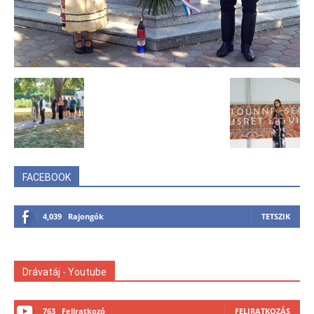
FACEBOOK
4,039
Rajongók
TETSZIK
Drávatáj - Youtube
763
Feliratkozó
FELIRATKOZÁS