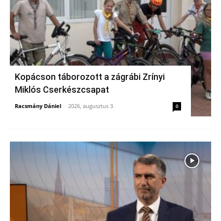
Kopácson táborozott a zágrábi Zrínyi
Miklós Cserkészcsapat
Racsmány Dániel
-
2026, augusztus 3.
0