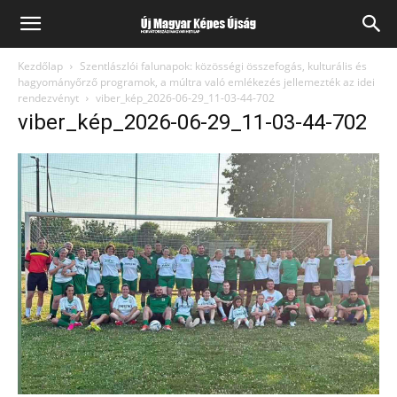
Kezdőlap
Szentlászlói falunapok: közösségi összefogás, kulturális és
hagyományőrző programok, a múltra való emlékezés jellemezték az idei
rendezvényt
viber_kép_2026-06-29_11-03-44-702
viber_kép_2026-06-29_11-03-44-702