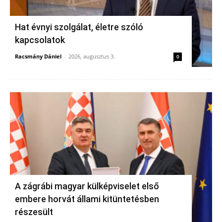
Hat évnyi szolgálat, életre szóló
kapcsolatok
Racsmány Dániel
-
2026, augusztus 3.
0
A zágrábi magyar külképviselet első
embere horvát állami kitüntetésben
részesült