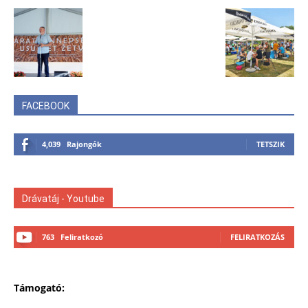
FACEBOOK
4,039
Rajongók
TETSZIK
Drávatáj - Youtube
763
Feliratkozó
FELIRATKOZÁS
Támogató: