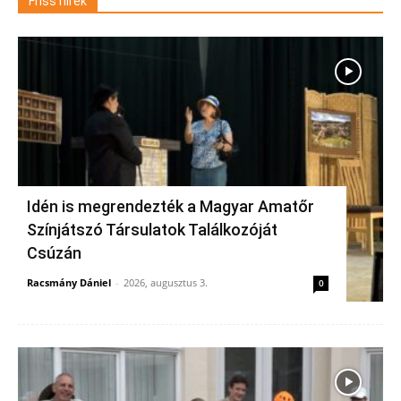
Friss hírek
Idén is megrendezték a Magyar Amatőr
Színjátszó Társulatok Találkozóját
Csúzán
Racsmány Dániel
-
2026, augusztus 3.
0