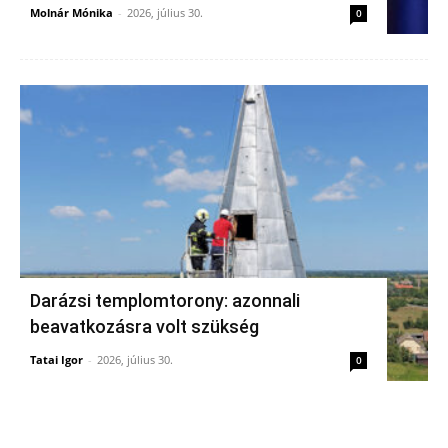
Molnár Mónika
-
2026, július 30.
0
Darázsi templomtorony: azonnali
beavatkozásra volt szükség
Tatai Igor
-
2026, július 30.
0