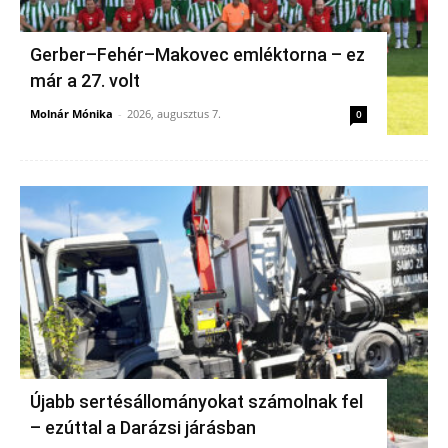
Gerber–Fehér–Makovec emléktorna – ez
már a 27. volt
Molnár Mónika
-
2026, augusztus 7.
0
Újabb sertésállományokat számolnak fel
– ezúttal a Darázsi járásban