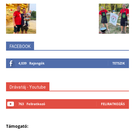
FACEBOOK
4,039
Rajongók
TETSZIK
Drávatáj - Youtube
763
Feliratkozó
FELIRATKOZÁS
Támogató: