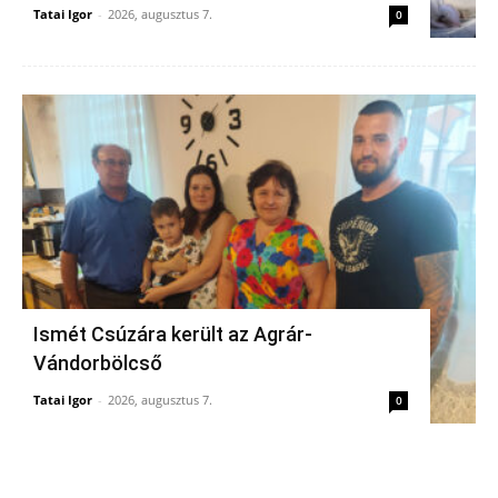
Tatai Igor
-
2026, augusztus 7.
0
Ismét Csúzára került az Agrár-
Vándorbölcső
Tatai Igor
-
2026, augusztus 7.
0