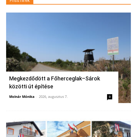
Friss hírek
Megkezdődött a Főherceglak–Sárok
közötti út építése
Molnár Mónika
-
2026, augusztus 7.
0