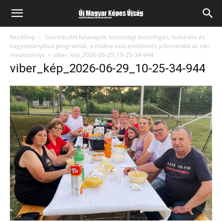
Kezdőlap
Szentlászlói falunapok: közösségi összefogás, kulturális és
hagyományőrző programok, a múltra való emlékezés jellemezték az idei
rendezvényt
viber_kép_2026-06-29_10-25-34-944
viber_kép_2026-06-29_10-25-34-944