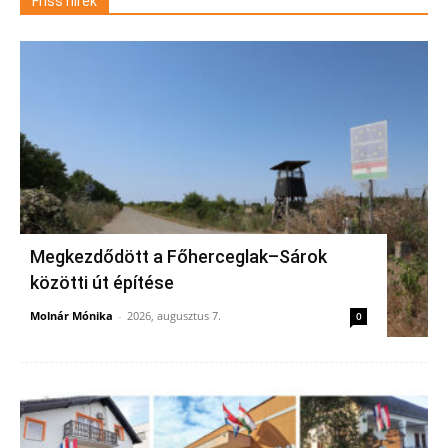
Friss hírek
Megkezdődött a Főherceglak–Sárok
közötti út építése
Molnár Mónika
-
2026, augusztus 7.
0