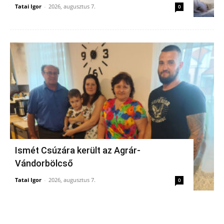
Tatai Igor
-
2026, augusztus 7.
0
Ismét Csúzára került az Agrár-
Vándorbölcső
Tatai Igor
-
2026, augusztus 7.
0