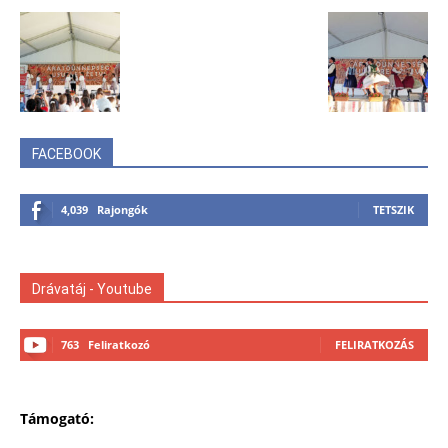
FACEBOOK
4,039
Rajongók
TETSZIK
Drávatáj - Youtube
763
Feliratkozó
FELIRATKOZÁS
Támogató: