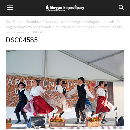
Kezdőlap
Szentlászlói falunapok: közösségi összefogás, kulturális és
hagyományőrző programok, a múltra való emlékezés jellemezték az idei
rendezvényt
DSC04585
DSC04585