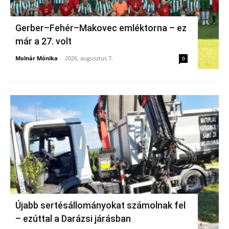
Gerber–Fehér–Makovec emléktorna – ez
már a 27. volt
Molnár Mónika
-
2026, augusztus 7.
0
Újabb sertésállományokat számolnak fel
– ezúttal a Darázsi járásban