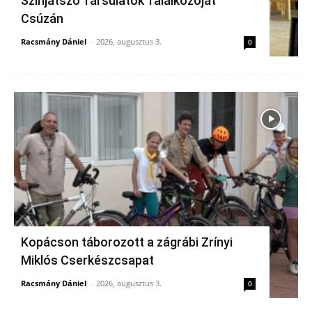
Színjátszó Társulatok Találkozóját
Csúzán
Racsmány Dániel
-
2026, augusztus 3.
0
Kopácson táborozott a zágrábi Zrínyi
Miklós Cserkészcsapat
Racsmány Dániel
-
2026, augusztus 3.
0