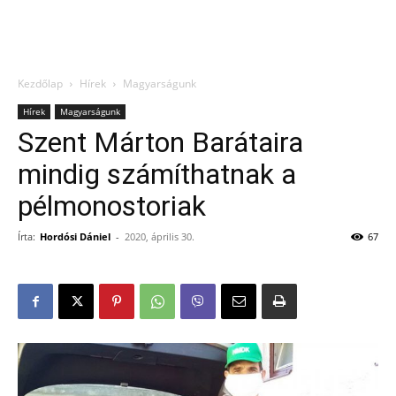
Kezdőlap
Hírek
Magyarságunk
Hírek
Magyarságunk
Szent Márton Barátaira
mindig számíthatnak a
pélmonostoriak
Írta:
Hordósi Dániel
-
2020, április 30.
67