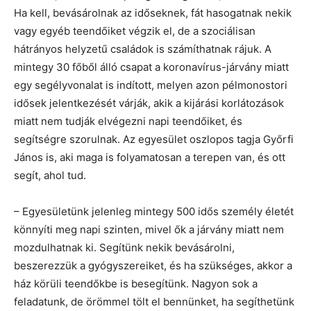
Ha kell, bevásárolnak az időseknek, fát hasogatnak nekik
vagy egyéb teendőiket végzik el, de a szociálisan
hátrányos helyzetű családok is számíthatnak rájuk. A
mintegy 30 főből álló csapat a koronavírus-járvány miatt
egy segélyvonalat is indított, melyen azon pélmonostori
idősek jelentkezését várják, akik a kijárási korlátozások
miatt nem tudják elvégezni napi teendőiket, és
segítségre szorulnak. Az egyesület oszlopos tagja Győrfi
János is, aki maga is folyamatosan a terepen van, és ott
segít, ahol tud.
– Egyesületünk jelenleg mintegy 500 idős személy életét
könnyíti meg napi szinten, mivel ők a járvány miatt nem
mozdulhatnak ki. Segítünk nekik bevásárolni,
beszerezzük a gyógyszereiket, és ha szükséges, akkor a
ház körüli teendőkbe is besegítünk. Nagyon sok a
feladatunk, de örömmel tölt el bennünket, ha segíthetünk