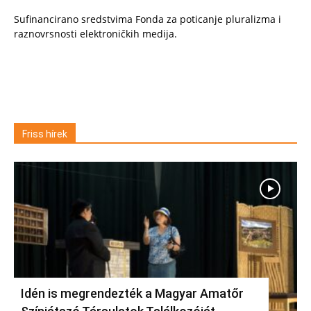
Sufinancirano sredstvima Fonda za poticanje pluralizma i
raznovrsnosti elektroničkih medija.
Friss hírek
Idén is megrendezték a Magyar Amatőr