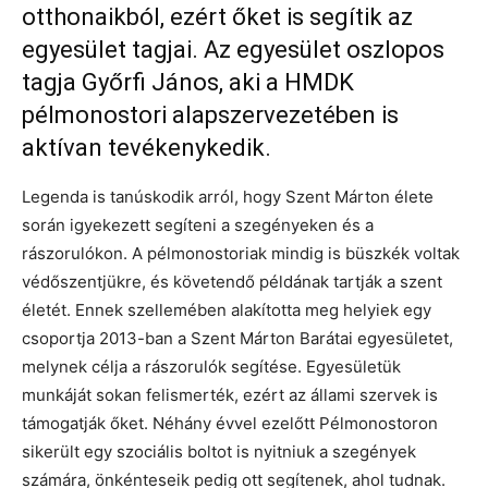
otthonaikból, ezért őket is segítik az
egyesület tagjai. Az egyesület oszlopos
tagja Győrfi János, aki a HMDK
pélmonostori alapszervezetében is
aktívan tevékenykedik.
Legenda is tanúskodik arról, hogy Szent Márton élete
során igyekezett segíteni a szegényeken és a
rászorulókon. A pélmonostoriak mindig is büszkék voltak
védőszentjükre, és követendő példának tartják a szent
életét. Ennek szellemében alakította meg helyiek egy
csoportja 2013-ban a Szent Márton Barátai egyesületet,
melynek célja a rászorulók segítése. Egyesületük
munkáját sokan felismerték, ezért az állami szervek is
támogatják őket. Néhány évvel ezelőtt Pélmonostoron
sikerült egy szociális boltot is nyitniuk a szegények
számára, önkénteseik pedig ott segítenek, ahol tudnak.