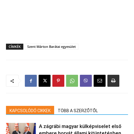
CÍMKÉK
Szent Márton Barátai egyesület
KAPCSOLÓDÓ CIKKEK
TÖBB A SZERZŐTŐL
A zágrábi magyar külképviselet első
embere horvát állami kitüntetésben