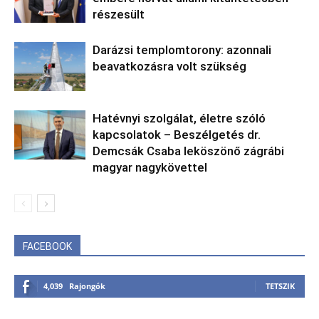
részesült
Darázsi templomtorony: azonnali
beavatkozásra volt szükség
Hatévnyi szolgálat, életre szóló
kapcsolatok – Beszélgetés dr.
Demcsák Csaba leköszönő zágrábi
magyar nagykövettel
FACEBOOK
4,039
Rajongók
TETSZIK