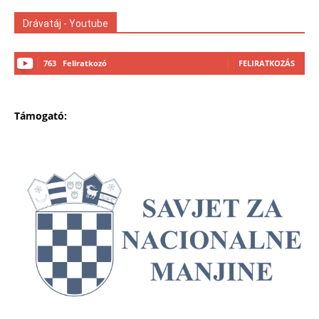
Drávatáj - Youtube
763
Feliratkozó
FELIRATKOZÁS
Támogató: