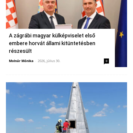
A zágrábi magyar külképviselet első
embere horvát állami kitüntetésben
részesült
Molnár Mónika
-
2026, július 30.
0