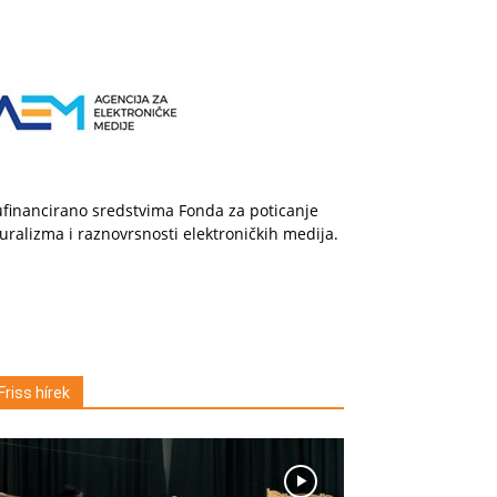
financirano sredstvima Fonda za poticanje
uralizma i raznovrsnosti elektroničkih medija.
Friss hírek