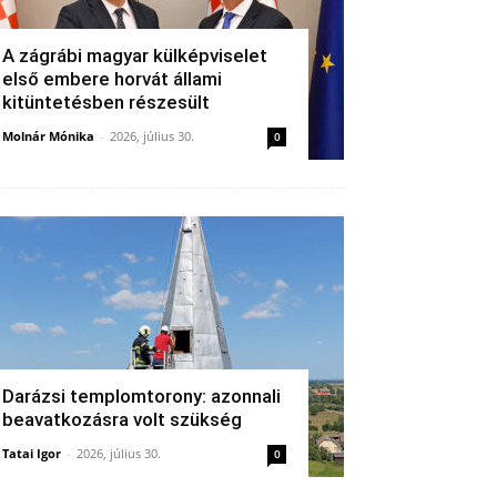
A zágrábi magyar külképviselet
első embere horvát állami
kitüntetésben részesült
Molnár Mónika
-
2026, július 30.
0
Darázsi templomtorony: azonnali
beavatkozásra volt szükség
Tatai Igor
-
2026, július 30.
0