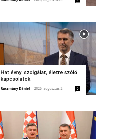
Hat évnyi szolgálat, életre szóló
kapcsolatok
Racsmány Dániel
-
2026, augusztus 3.
0