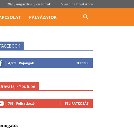
2026, augusztus 6, csütörtök
Vijesti na hrvatskom
APCSOLAT
PÁLYÁZATOK
FACEBOOK
4,039
Rajongók
TETSZIK
Drávatáj - Youtube
763
Feliratkozó
FELIRATKOZÁS
ámogató: