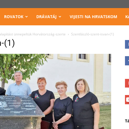
ROVATOK
DRÁVATÁJ
VIJESTI NA HRVATSKOM
K
alapítást ünnepeltük Horvátország-szerte
Szentlászló-szent-isvan-(1)
-(1)
T