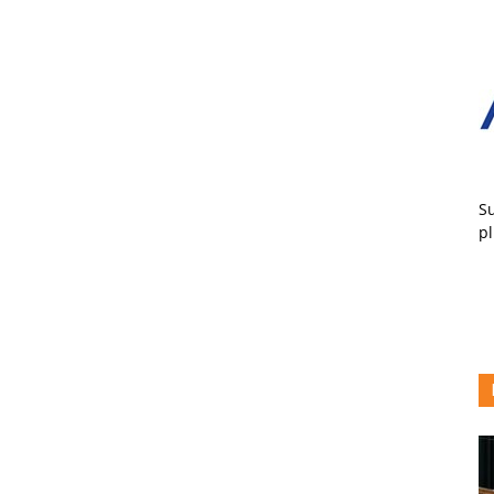
Su
pl