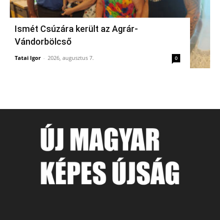
Ismét Csúzára került az Agrár-
Vándorbölcső
Tatai Igor
-
2026, augusztus 7.
0