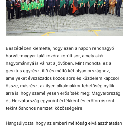
Beszédében kiemelte, hogy ezen a napon rendhagyó
horvát–magyar találkozóra került sor, amely akár
hagyománnyá is válhat a jövőben. Mint mondta, ez a
gesztus egyrészt illő és méltó két olyan országhoz,
amelyeket évszázados közös sors és küzdelem kapcsol
össze, másrészt az ilyen alkalmakkor lehetőség nyílik
arra is, hogy személyesen erősítsék meg: Magyarország
és Horvátország egyaránt értékként és erőforrásként
tekint őshonos nemzeti közösségeire.
Hangsúlyozta, hogy az emberi méltóság elválaszthatatlan