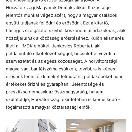
Horvátországi Magyarok Demokratikus Közössége
jelentős munkát végez azért, hogy a magyar családok
együtt tudjanak fejlődni és erősödni. Ezt a kitartó,
hűséges szolgálatot szívből köszönöm mindazoknak, akik
hozzájárulnak a közösség erősítéséhez. Külön elismerés
illeti a HMDK elnökét, Jankovics Róbertet, aki
példamutató elkötelezettséggel, becsülettel vezeti a
szervezetet és az egész közösséget. A horvátországi
magyarság, bár létszáma csökken, továbbra is képes
erősnek lenni, érdemeket felmutatni, példaképeket adni,
értékeket őrizni és gyarapítani. Jelentősége és
presztízse nemcsak az összmagyarság, hanem
szülőföldje, Horvátország tekintetében is kiemelkedő –
fogalmazott a magyar köztársasági elnök.