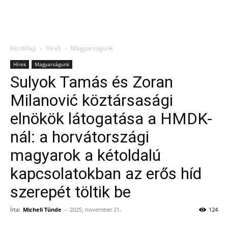
Kezdőlap
Hírek
Magyarságunk
Hírek
Magyarságunk
Sulyok Tamás és Zoran
Milanović köztársasági
elnökök látogatása a HMDK-
nál: a horvátországi
magyarok a kétoldalú
kapcsolatokban az erős híd
szerepét töltik be
Írta:
Micheli Tünde
-
2025, november 21.
124