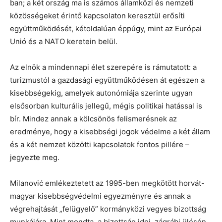
ban; a két ország ma is számos államközi és nemzeti
közösségeket érintő kapcsolaton keresztül erősíti
együttműködését, kétoldalúan éppúgy, mint az Európai
Unió és a NATO keretein belül.
Az elnök a mindennapi élet szerepére is rámutatott: a
turizmustól a gazdasági együttműködésen át egészen a
kisebbségekig, amelyek autonómiája szerinte ugyan
elsősorban kulturális jellegű, mégis politikai hatással is
bír. Mindez annak a kölcsönös felismerésnek az
eredménye, hogy a kisebbségi jogok védelme a két állam
és a két nemzet közötti kapcsolatok fontos pillére –
jegyezte meg.
Milanović emlékeztetett az 1995-ben megkötött horvát-
magyar kisebbségvédelmi egyezményre és annak a
végrehajtását „felügyelő” kormányközi vegyes bizottság
munkájára. Mint mondta, a bizottság idei, zágrábi ülésén