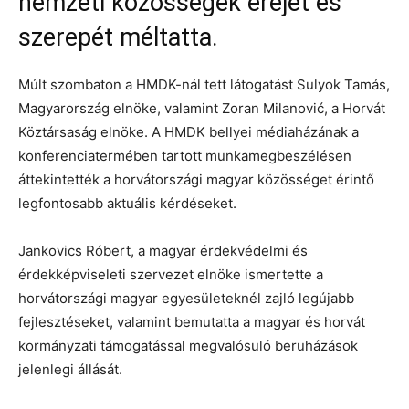
nemzeti közösségek erejét és
szerepét méltatta.
Múlt szombaton a HMDK-nál tett látogatást Sulyok Tamás,
Magyarország elnöke, valamint Zoran Milanović, a Horvát
Köztársaság elnöke. A HMDK bellyei médiaházának a
konferenciatermében tartott munkamegbeszélésen
áttekintették a horvátországi magyar közösséget érintő
legfontosabb aktuális kérdéseket.
Jankovics Róbert, a magyar érdekvédelmi és
érdekképviseleti szervezet elnöke ismertette a
horvátországi magyar egyesületeknél zajló legújabb
fejlesztéseket, valamint bemutatta a magyar és horvát
kormányzati támogatással megvalósuló beruházások
jelenlegi állását.