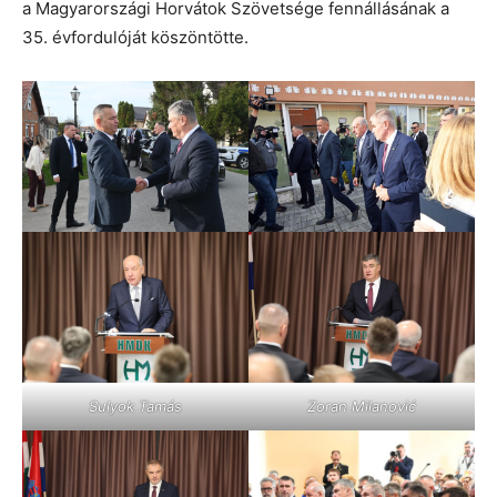
a Magyarországi Horvátok Szövetsége fennállásának a
35. évfordulóját köszöntötte.
Sulyok Tamás
Zoran Milanović