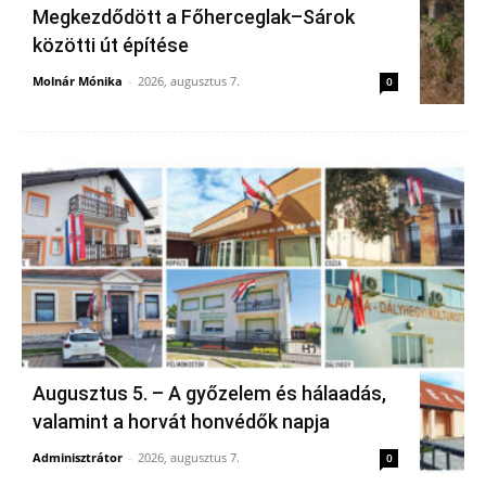
Megkezdődött a Főherceglak–Sárok
közötti út építése
Molnár Mónika
-
2026, augusztus 7.
0
Augusztus 5. – A győzelem és hálaadás,
valamint a horvát honvédők napja
Adminisztrátor
-
2026, augusztus 7.
0