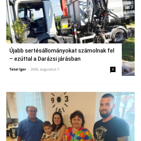
Újabb sertésállományokat számolnak fel
– ezúttal a Darázsi járásban
Tatai Igor
-
2026, augusztus 7.
0