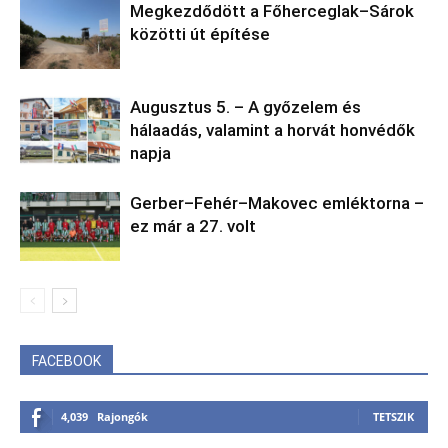
Megkezdődött a Főherceglak–Sárok
közötti út építése
Augusztus 5. – A győzelem és
hálaadás, valamint a horvát honvédők
napja
Gerber–Fehér–Makovec emléktorna –
ez már a 27. volt
FACEBOOK
4,039
Rajongók
TETSZIK