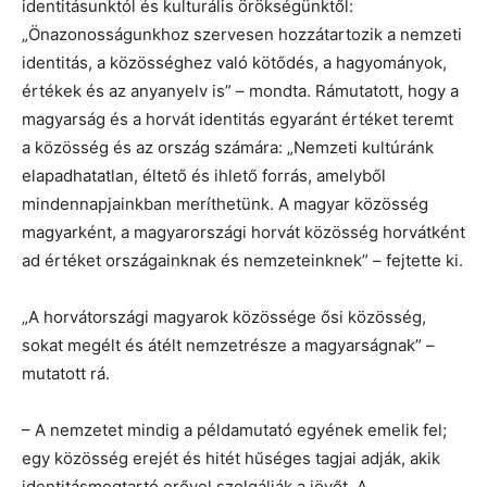
identitásunktól és kulturális örökségünktől:
„Önazonosságunkhoz szervesen hozzátartozik a nemzeti
identitás, a közösséghez való kötődés, a hagyományok,
értékek és az anyanyelv is” – mondta. Rámutatott, hogy a
magyarság és a horvát identitás egyaránt értéket teremt
a közösség és az ország számára: „Nemzeti kultúránk
elapadhatatlan, éltető és ihlető forrás, amelyből
mindennapjainkban meríthetünk. A magyar közösség
magyarként, a magyarországi horvát közösség horvátként
ad értéket országainknak és nemzeteinknek” – fejtette ki.
„A horvátországi magyarok közössége ősi közösség,
sokat megélt és átélt nemzetrésze a magyarságnak” –
mutatott rá.
– A nemzetet mindig a példamutató egyének emelik fel;
egy közösség erejét és hitét hűséges tagjai adják, akik
identitásmegtartó erővel szolgálják a jövőt. A