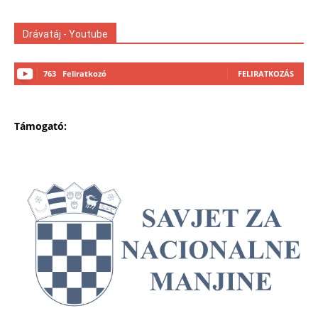
Drávatáj - Youtube
763
Feliratkozó
FELIRATKOZÁS
Támogató: