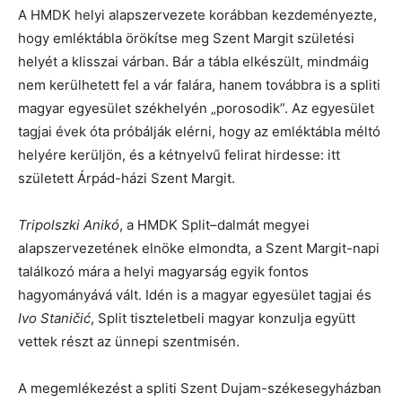
A HMDK helyi alapszervezete korábban kezdeményezte,
hogy emléktábla örökítse meg Szent Margit születési
helyét a klisszai várban. Bár a tábla elkészült, mindmáig
nem kerülhetett fel a vár falára, hanem továbbra is a spliti
magyar egyesület székhelyén „porosodik”. Az egyesület
tagjai évek óta próbálják elérni, hogy az emléktábla méltó
helyére kerüljön, és a kétnyelvű felirat hirdesse: itt
született Árpád-házi Szent Margit.
Tripolszki Anikó
, a HMDK Split–dalmát megyei
alapszervezetének elnöke elmondta, a Szent Margit-napi
találkozó mára a helyi magyarság egyik fontos
hagyományává vált. Idén is a magyar egyesület tagjai és
Ivo Staničić
, Split tiszteletbeli magyar konzulja együtt
vettek részt az ünnepi szentmisén.
A megemlékezést a spliti Szent Dujam-székesegyházban