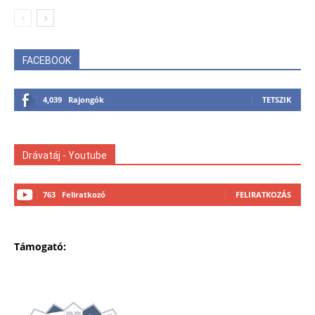
FACEBOOK
4,039
Rajongók
TETSZIK
Drávatáj - Youtube
763
Feliratkozó
FELIRATKOZÁS
Támogató: