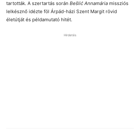
tartották. A szertartás során
Bešlić Annamária
missziós
lelkésznő idézte föl Árpád-házi Szent Margit rövid
életútját és példamutató hitét.
Hirdetés