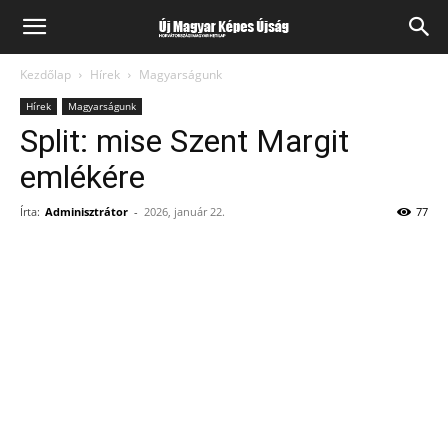
Kezdőlap
Hírek
Magyarságunk
Hírek
Magyarságunk
Split: mise Szent Margit
emlékére
Írta:
Adminisztrátor
-
2026, január 22.
77