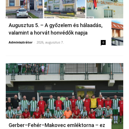
Augusztus 5. – A győzelem és hálaadás,
valamint a horvát honvédők napja
Adminisztrátor
-
2026, augusztus 7.
0
Gerber–Fehér–Makovec emléktorna – ez