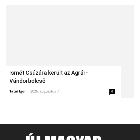
Ismét Csúzára került az Agrár-
Vándorbölcső
Tatai Igor
-
2026, augusztus 7.
0