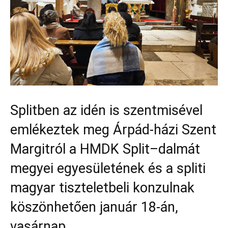
Splitben az idén is szentmisével
emlékeztek meg Árpád-házi Szent
Margitról a HMDK Split–dalmát
megyei egyesületének és a spliti
magyar tiszteletbeli konzulnak
köszönhetően január 18-án,
vasárnap.