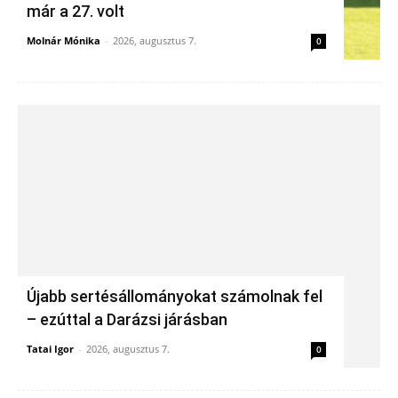
már a 27. volt
Molnár Mónika
-
2026, augusztus 7.
0
Újabb sertésállományokat számolnak fel
– ezúttal a Darázsi járásban
Tatai Igor
-
2026, augusztus 7.
0