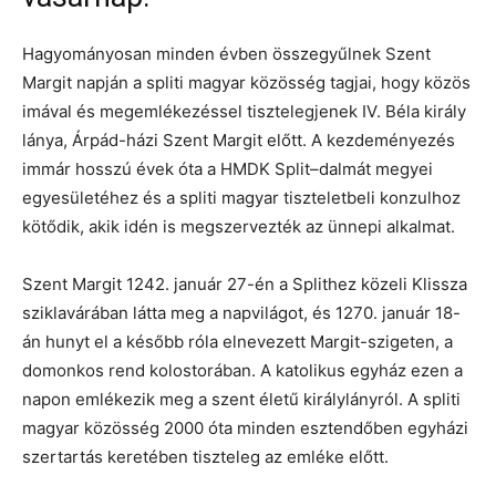
Hagyományosan minden évben összegyűlnek Szent
Margit napján a spliti magyar közösség tagjai, hogy közös
imával és megemlékezéssel tisztelegjenek IV. Béla király
lánya, Árpád-házi Szent Margit előtt. A kezdeményezés
immár hosszú évek óta a HMDK Split–dalmát megyei
egyesületéhez és a spliti magyar tiszteletbeli konzulhoz
kötődik, akik idén is megszervezték az ünnepi alkalmat.
Szent Margit 1242. január 27-én a Splithez közeli Klissza
sziklavárában látta meg a napvilágot, és 1270. január 18-
án hunyt el a később róla elnevezett Margit-szigeten, a
domonkos rend kolostorában. A katolikus egyház ezen a
napon emlékezik meg a szent életű királylányról. A spliti
magyar közösség 2000 óta minden esztendőben egyházi
szertartás keretében tiszteleg az emléke előtt.