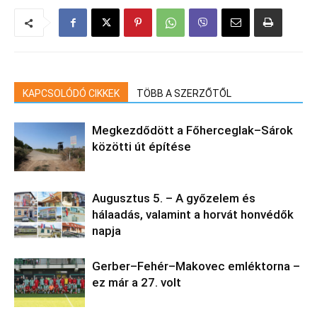
KAPCSOLÓDÓ CIKKEK
TÖBB A SZERZŐTŐL
Megkezdődött a Főherceglak–Sárok
közötti út építése
Augusztus 5. – A győzelem és
hálaadás, valamint a horvát honvédők
napja
Gerber–Fehér–Makovec emléktorna –
ez már a 27. volt