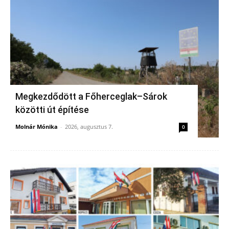
Megkezdődött a Főherceglak–Sárok
közötti út építése
Molnár Mónika
-
2026, augusztus 7.
0